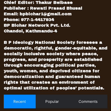
Chief Editor: Thakur Belbase
Publisher : Rewati Prasad Bhusal
Email:
bpbichar1@gmail.com
Phone: 977-1-4417934
BP Bichar Network Pvt. Ltd.
Chandol, Kathmandu-4
B P Ideology National Society foresees a
democratic, rightful, gender-equitable, and
socially inclusive society where peace,
progress, and prosperity are established
through encouraging political parties,
youth, women, and deprived citizens for
democratization and guaranteed human
rights that creates an environment of
optimal utilization of peoples’ potentials.
Recent
Popular
Comments