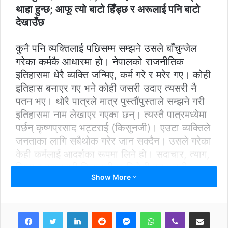
थाहा हुन्छ; आफू त्यो बाटो हिँड्छ र अरूलाई पनि बाटो
देखाउँछ
कुनै पनि व्यक्तिलाई पछिसम्म सम्झने उसले बाँचुन्जेल
गरेका कर्मकै आधारमा हो। नेपालको राजनीतिक
इतिहासमा धेरै व्यक्ति जन्मिए, कर्म गरे र मरेर गए। कोही
इतिहास बनाएर गए भने कोही जसरी उदाए त्यसरी नै
पतन भए। थोरै पात्रले मात्र पुस्तौंपुस्ताले सम्झने गरी
इतिहासमा नाम लेखाएर गएका छन्। त्यस्तै पात्रमध्येमा
पर्छन् कृष्णप्रसाद भट्टराई (किसुनजी)। एउटा व्यक्तिले
जनताका लागि सबैथोक गरेर जान सक्दैन। उसले गरेका
केही कर्मलाई आदर्शका रूपमा लिने हो। सदाचार, त्याग,
निष्ठा र इमानदारी किसुनजीका लिगेसी हुन्। उनी
Show More
बाँचुञ्जेल यी आदर्शमा निष्ठापूर्वक लागिरहे। उनको
सम्पत्तिका नाममा रहेको एउटा छाता, सुराही र टिनको
ट्याम्काले सदाचारको परिचय बनायो।
LinkedIn
Reddit
Messenger
WhatsApp
Viber
Share via Email
२०४६ को जनआन्दोलन सफल भएपछि राजा वीरेन्द्रले