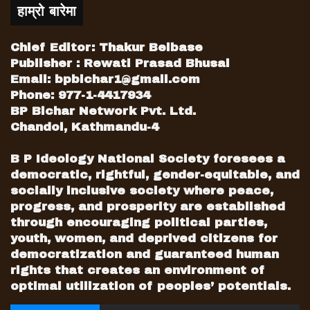
पाराका किसुनजीले भनेको मानिहाल्छन् भन्ने राजालाई
हाम्रो बारेमा
परेका रहेछ तर उनले यही भावनाअनुसार संविधान
घोषणा गर्न सक्दिनँ भनेपछि राजा संशकित हुन थाले।
Chief Editor: Thakur Belbase
राजालाई बल्ल थाहा भयो किसुनजीका दुइटा आँखा
Publisher : Rewati Prasad Bhusal
रहेछन् भनेर। एउटा आँखाले हाँसे झैं गर्ने अर्कोले रोए
Email:
bpbichar1@gmail.com
झैं। हेर्दा र बोल्दा सजिला देखिने तर बुँदामा आएपछि
Phone: 977-1-4417934
कठोर। अन्ततः किसुनजीले भनेअनुसार नै राजाले
BP Bichar Network Pvt. Ltd.
Chandol, Kathmandu-4
२०४७ कात्तिक २३ गते संविधान जारी गरे। राजनीतिक
अस्थिरताका कारण लामो समय नटिके पनि त्यो
B P Ideology National Society foresees a
संविधानलाई विश्वले मान्यो। आठ वर्ष लगाएर घोषित
democratic, rightful, gender-equitable, and
संविधान पनि विवादमुक्त हुन नसकेको परिस्थितिमा
socially inclusive society where peace,
किसुनजीले राजासँग कठोर बनेर पनि जनताका पक्षमा
progress, and prosperity are established
संविधान जारी गर्न लगाएको सम्झना उनलाई दुईदुईपटक
through encouraging political parties,
निर्वाचनमा हराउन प्रयोग हुनेहरूले भुले पनि राष्ट्र र
youth, women, and deprived citizens for
इतिहासले भुल्ने छैन।
democratization and guaranteed human
rights that creates an environment of
optimal utilization of peoples’ potentials.