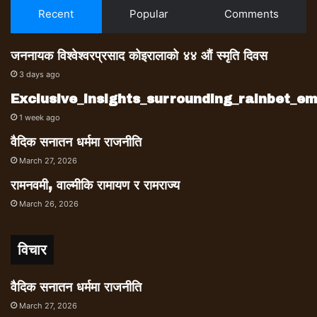
Recent
Popular
Comments
किसुनजीका नाममा राजनीतिक चरित्र
निर्माणको पाठशाला खोल्न आवश्यक छ
जननायक विश्वेश्वरप्रसाद कोइरालाको ४४ औं स्मृति दिवस
राजनीतिलाई शुद्धीकरण गरी पैसा, पद र
3 days ago
शक्तिका पछाडि नभई समाज उन्नतिमा
Exclusive_insights_surrounding_rainbet_
लगाउने बेलासम्मका लागि।
1 week ago
वैदिक सनातन धर्ममा राजनीति
किसुनजीका लिगेसी आज टुहुरा भएका छन्। व्यावहारिक
March 27, 2026
रूपमा उनको चरित्र अँगाल्ने राजनीतिक उत्तराधिकारी
रामनवमी, वाल्मीकि रामायण र रामराज्य
कोही पनि भएनन्। राजनीति आफ्ना लागि नभई समाज र
March 26, 2026
राष्ट्रका लागि हो भन्ने व्यक्तिको उत्तराधिकारी बन्न झनै
कोही तयार हुँदो रहेनछ। किसुनजीको अवशानसँगै त्यो
विचार
मान्यता पनि आर्यघाटबाटै विलुप्त भयो। पैसा, पद र
शक्तिलाई मात्र राजनीति ठान्ने प्रवृत्ति हावी बनाइएको
वैदिक सनातन धर्ममा राजनीति
गणतन्त्रमा त्यस्तो व्यक्तिको अपेक्षा गर्न सकिन्न पनि।
आफैंले जन्माएका राजनीतिक सन्तानले समेत
March 27, 2026