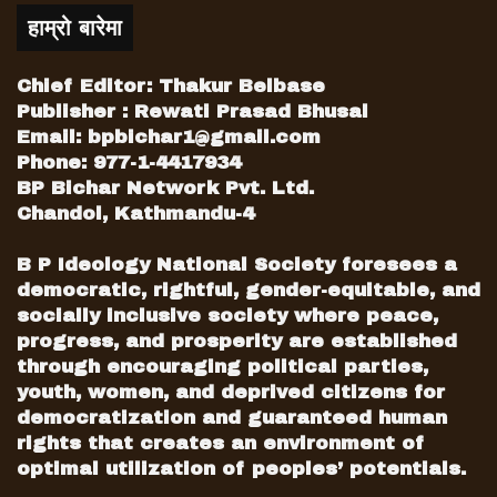
हाम्रो बारेमा
Chief Editor: Thakur Belbase
Publisher : Rewati Prasad Bhusal
Email:
bpbichar1@gmail.com
Phone: 977-1-4417934
BP Bichar Network Pvt. Ltd.
Chandol, Kathmandu-4
B P Ideology National Society foresees a
democratic, rightful, gender-equitable, and
socially inclusive society where peace,
progress, and prosperity are established
through encouraging political parties,
youth, women, and deprived citizens for
democratization and guaranteed human
rights that creates an environment of
optimal utilization of peoples’ potentials.