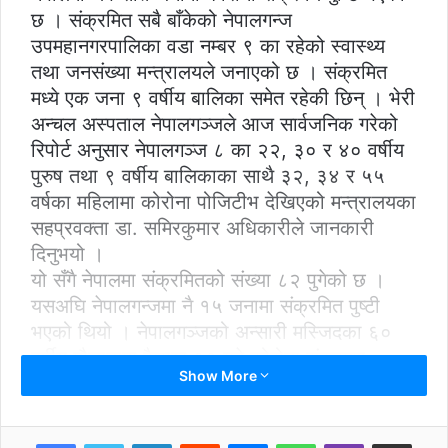
छ । संक्रमित सबै बाँकेको नेपालगन्ज
उपमहानगरपालिका वडा नम्बर ९ का रहेको स्वास्थ्य
तथा जनसंख्या मन्त्रालयले जनाएको छ । संक्रमित
मध्ये एक जना ९ वर्षीय बालिका समेत रहेकी छिन् । भेरी
अन्चल अस्पताल नेपालगञ्जले आज सार्वजनिक गरेको
रिपोर्ट अनुसार नेपालगञ्ज ८ का २२, ३० र ४० वर्षीय
पुरुष तथा ९ वर्षीय बालिकाका साथै ३२, ३४ र ५५
वर्षका महिलामा कोरोना पोजिटीभ देखिएको मन्त्रालयका
सहप्रवक्ता डा. समिरकुमार अधिकारीले जानकारी
दिनुभयो ।
यो सँगै नेपालमा संक्रमितको संख्या ८२ पुगेको छ ।
यसअघि नेपालगन्जमा नै १५ जनामा संक्रमित पुष्टी
भएको थियो । नेपालगञ्जको अन्सारी मस्जिदका ६०
वर्षीय मौलानामा वैशाख १९ गते कोरोना संक्रमण
Show More
देखिएको थियो । उनको कन्ट्याक ट्रेसिङका आधारमा
९० जनाको स्वाब संकलन गरी परिक्षण गरिएकामा २२
जनामा पोजिटीभ देखिएको हो ।
LinkedIn
Reddit
Messenger
WhatsApp
Viber
Share via Email