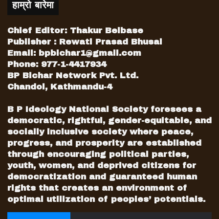
हाम्रो बारेमा
Chief Editor: Thakur Belbase
Publisher : Rewati Prasad Bhusal
Email:
bpbichar1@gmail.com
Phone: 977-1-4417934
BP Bichar Network Pvt. Ltd.
Chandol, Kathmandu-4
B P Ideology National Society foresees a
democratic, rightful, gender-equitable, and
socially inclusive society where peace,
progress, and prosperity are established
through encouraging political parties,
youth, women, and deprived citizens for
democratization and guaranteed human
rights that creates an environment of
optimal utilization of peoples’ potentials.