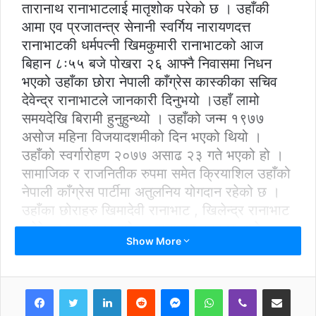
तारानाथ रानाभाटलाई मातृशोक परेको छ । उहाँकी
आमा एव प्रजातन्त्र सेनानी स्वर्गिय नारायणदत्त
रानाभाटकी धर्मपत्नी खिमकुमारी रानाभाटको आज
बिहान ८ः५५ बजे पोखरा २६ आफ्नै निवासमा निधन
भएको उहाँका छोरा नेपाली काँग्रेस कास्कीका सचिव
देवेन्द्र रानाभाटले जानकारी दिनुभयो ।उहाँ लामो
समयदेखि बिरामी हुनुहुन्थ्यो । उहाँको जन्म १९७७
असोज महिना विजयादशमीको दिन भएको थियो ।
उहाँको स्वर्गारोहण २०७७ असाढ २३ गते भएको हो ।
सामाजिक र राजनितीक रुपमा समेत क्रियाशिल उहाँको
नेपाली काँग्रेस पार्टीमा अतुलनिय योगदान रहेको छ ।
उहाँका छोराहरु खिमादेवी रानाभाट , खिलेन्द्र रानाभाट
, देवेन्द्र रानाभाटर सुरेन्द्र रानाभाट हनुहुन्छ ,भने
Show More
छोरीहरु खिमादेवी रानाभाट र शोभा कुमारी रानाभाट
रहनुभएको छ । यस दुःखद घडीमा विपी विचार राष्ट्रिय
समाजले स्वर्गिय आत्मा प्रति चिर शान्तिको कामना गर्दै
LinkedIn
Reddit
Messenger
WhatsApp
Viber
Share via Email
शोक सन्तप्त परिवारमा हार्दिक संवेदना गर्दछ ।शोक