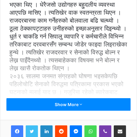
भएका थिए । धेरैजसो उद्योगहरु बहुुदलीय व्यवस्था
आएपछि मासिए । त्यतिखेर वाक स्वतन्त्रता थिएन ।
राजदरबारमा काम गर्नेहरुको बोलवाला बढि चल्थ्यो ।
ठूला ठेक्कापट्टाहरु उनीहरुको इच्छाअनुसार दिइन्थ्यो ।
धुर्त र चाकडि गर्न सिपालु व्यापारि र कर्मचारीले विभिन्न
तरिकाबाट दरवबारसँग सम्बन्ध जोडेर फाइदा लिइराखेका
हुन्थे । त्यतिखेर राजदरवार र सेनाको विरुद्ध बोल्न र
लेख्न पाइँदैनथ्यो । त्यसबाहेकका विषयमा भने बोल्न र
लेख्न खासै रोकतोक थिएन ।
२०३६ सालमा जनमत संग्रहको घोषणा भइसकेपछि
पहिलोचोटि सेनाको विरुद्धमा पत्रिकामा प्रकास भएको
घटनाको मलाई याद छ । गजुुरिमा रहेको ब्यारेकबाट
बाहिर मुुल सडकमा गाडी नियन्त्रण गर्न लगाइएको ढाट
Show More
भाँचिएको निहुमा सेनाले कारबाही गर्न खोज्दा जनताको
ठूलो विरोध भयो । त्यसपछि जनताले सडकमै सुतेर
विरोध जनाए । त्यसको विरोधमा पहिलोचोटि पत्रिकामा
LinkedIn
Reddit
Messenger
WhatsApp
Viber
Share via Email
सेनाको विरुद्ध खबर प्रकासन भएको थियो । सीमित