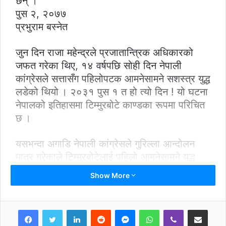
छन् ।
पुस २, २०७७
प्रभुराम बस्नेत
जुन दिन राजा महेन्द्रले प्रजातान्त्रिक अधिकारको
जफत गरेका थिए, १४ वर्षपछि सोही दिन नेपाली
कांग्रेसले सत्तासँग पहिलोपटक आमनेसामने सशस्त्र युद्ध
लडेको थियो । २०३१ पुस १ त हो त्यो दिन ! यो घटना
नेपालको इतिहासमा टिम्मुरबोटे काण्डका रूपमा परिचित
छ ।
यसभन्दा अगाडि नेपाली कांग्रेसले गुरिल्ला आन्दोलन
मात्र गरेकाले टिम्मुरबोटेलाई पहिलो आमनेसामने युद्ध
मानिएको हो । तर, यति ठूलो परिघटना यस आन्दोलनको
Show More
रचयिता नेपाली कांग्रेसकै कारण इतिहासको गर्भर्बाट
हराउन लागेको छ । प्रजातन्त्र अपहरण भएको २०१७
साल पुस १ को छायामा परिरहेको छ टिम्मुरबोटे काण्ड ।
LinkedIn
Reddit
Messenger
WhatsApp
Viber
Share via Email
राजाबाट प्रजातन्त्र अपहरित भएको घटनाका रूपमा यो