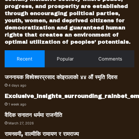
जहरबहादुर मगर, भगिवन्त राई, एक्कबहादुर गुरुङ,
progress, and prosperity are established
चन्द्रकान्त दाहाल, बमबहादुर राई, अडिमर्दन थापामगर,
through encouraging political parties,
भैरव राई, भीमबहादुर अधिकारी, परशुराम अधिकारीलाई
youth, women, and deprived citizens for
घटना हुनुभन्दा केही दिनको अघिपछिमा पक्राउ गरिएको
democratization and guaranteed human
थियो । कस्तो अचम्म, हुतराज बस्नेत र गडुलध्वज
rights that creates an environment of
थापालाई पक्राउ गर्न नसकेपछि क्रमशः उनीहरूका वृद्ध
optimal utilization of peoples’ potentials.
बुबा देवीबहादुर बस्नेत र बमबहादुर थापालाई गिरफ्तार
गरियो ! पछि हुतराज र गडुलध्वजलाई सुनसरीको
Recent
Popular
Comments
चतराबाट पक्रिएपछि मात्र यी दुई वृद्धलाई छोडियो ।
हामीलाई कठोर यातना दिई सोलुखुम्बु कारागारमा
जननायक विश्वेश्वरप्रसाद कोइरालाको ४४ औं स्मृति दिवस
राखिएको थियो । आज पनि म त्यस बेला ठोकेका नेलको
4 days ago
चोटको निसाना शरीरमा बोकेर बाँचिरहेको छु । हामीसँगै
Exclusive_insights_surrounding_rainbet_
सोलु कारागारमा रहेका अम्मरबहादुर खड्का,
1 week ago
शमशेरबहादुर कार्की, हर्कबहादुर कार्की, भीमबहादुर
कटुवाल, रामकुमार सुनुवार र ओखलढुंगा जेलमा रहेका
वैदिक सनातन धर्ममा राजनीति
अगमशेर राई, होमशेर राई, टीकाराम राईसहित आठ
March 27, 2026
जनालाई अञ्चल कारागार, राजविराज लैजाने बहानामा
रामनवमी, वाल्मीकि रामायण र रामराज्य