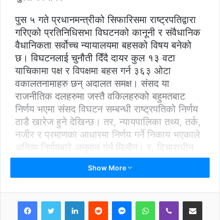
पुस ५ गते प्रधानमन्त्रीको सिफारिसमा राष्ट्रपतिद्वारा
गरिएको प्रतिनिधिसभा विघटनको कानूनी र संवैधानिक
वैधानिकता सर्वोच्च न्यायालयमा बहसको विषय बनेको
छ। विघटनलाई चुनौती दिँदै दायर कुल १३ वटा
याचिकामा पक्ष र विपक्षमा बहस गर्न ३६३ ओटा
वकालतनामाहरु छन् अदालत समक्ष। संसद या
राजनीतिक दलहरुमा जस्तै वकिलहरुको बहुमतबाट
निर्णय भएमा संसद विघटन सम्बन्धी राष्ट्रपतिको निर्णय
ठाडै खारेज हुने देखिन्छ। तर, न्यायपालिका तथ्य, तर्क,
नजीर र प्रमाणका आधारमा निर्णय गर्ने निकाय भएकाले
अन्तिम निर्णयबारे अनुमान गर्न मिल्दैन। र, विचाराधीन
मुद्दाबारे अनुमान, या त्यसलाई प्रभावित गर्ने हिसाबले
Show More
अभिव्यक्ति दिइँदैन। हो, मुद्धाका पक्ष र विपक्ष या प्रत्यक्ष
सरोकारवालाहरुले आ–आफ्ना अडान नै सही भएको
सार्वजनिक अभिव्यक्तिलाई दाबीका रुपमा लिइन्छ।
LinkedIn
Reddit
Messenger
WhatsApp
Viber
Share via Email