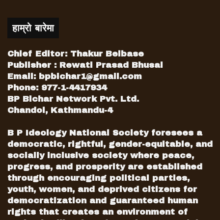
लगाउने प्रस्ताव ‘तुहाउन’ संसद विघटन गरेको देखिन्छ।
उनले यस कुर्सीलाई पार्टी मञ्चमा अभिव्यक्त पनि गरेका
हाम्रो बारेमा
छन्। तर के त्यो पर्याप्त र स्वीकार्य संवैधानिक आधार
बन्न सक्छ विघटनका लागि?
Chief Editor: Thakur Belbase
दोस्रो खासगरी भारतमा केन्द्र सरकारले फरक दलका
Publisher : Rewati Prasad Bhusal
प्रान्तीय सरकार विघटन गर्ने सिलसिला सन १९८० को
Email:
bpbichar1@gmail.com
दशकसम्म अति बढेपछि केन्द्र–राज्य सम्बन्धअध्ययन गर्न
Phone: 977-1-4417934
BP Bichar Network Pvt. Ltd.
र प्रान्तीय मतदाताको सार्वभौम हैसियतको सम्मान
Chandol, Kathmandu-4
सुनिश्चित गर्न गठित ‘सरकारी आयोग’ ले राज्यमा
केन्द्रका प्रतिनिधिका रुपमा रहेका गभर्नरको
B P Ideology National Society foresees a
भूमिकालाई न्यायसंगत बनाउन सिफारिस गरेको थियो।
democratic, rightful, gender-equitable, and
त्यतिमात्र हैन, प्रान्तीय सरकार विघटन गरी वैकल्पिक
socially inclusive society where peace,
सरकार गठनको अवसर सुनिश्चित गर्न र त्यसको
progress, and prosperity are established
छिनोफानो गभर्नरले नगरी प्रान्तीय संविधानसभाको कक्ष
through encouraging political parties,
या इजलासमा गर्नुपर्ने सुझाएको थियो।
youth, women, and deprived citizens for
democratization and guaranteed human
वक्तव्यमा सन १९८८ मा कर्णाटकको गैर कांग्रेस
rights that creates an environment of
सरकारलाई केन्द्रले विघटन गरी गभर्नरकै तजबिजी