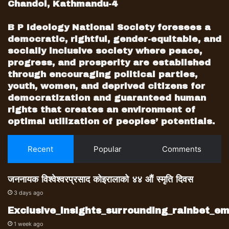
Chandol, Kathmandu-4
B P Ideology National Society foresees a
democratic, rightful, gender-equitable, and
socially inclusive society where peace,
progress, and prosperity are established
through encouraging political parties,
youth, women, and deprived citizens for
democratization and guaranteed human
rights that creates an environment of
optimal utilization of peoples’ potentials.
Recent
Popular
Comments
जननायक विश्वेश्वरप्रसाद कोइरालाको ४४ औं स्मृति दिवस
3 days ago
Exclusive_insights_surrounding_rainbet_
1 week ago