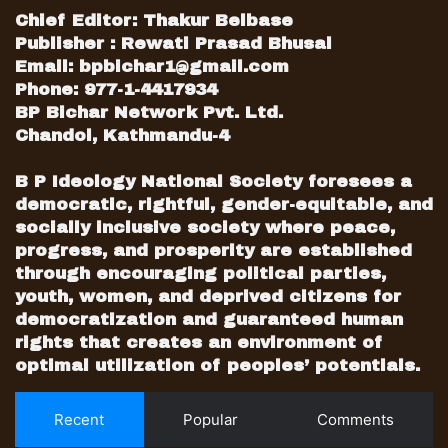
Chief Editor: Thakur Belbase
Publisher : Rewati Prasad Bhusal
Email:
bpbichar1@gmail.com
Phone: 977-1-4417934
BP Bichar Network Pvt. Ltd.
Chandol, Kathmandu-4
B P Ideology National Society foresees a
democratic, rightful, gender-equitable, and
socially inclusive society where peace,
progress, and prosperity are established
through encouraging political parties,
youth, women, and deprived citizens for
democratization and guaranteed human
rights that creates an environment of
optimal utilization of peoples’ potentials.
Recent
Popular
Comments