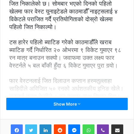
जित निकालेको छ। सोमबार भएको दिनको पहिलो
खेलमा फार वेस्ट युनाइटेडले काठमाडौँ नाइट्सलाई ४
विकेटले पराजित गर्दै प्रतियोगिताको दोस्रो खेलमा
पहिलो जित निकाल्यो।
टस हारेर पहिलो ब्याटिङ गरेको काठमाडौँले खराब
ब्याटिङ गर्दै निर्धारित २० ओभरमा ९ विकेट गुमाएर ९८
रन मात्र बनाउन सक्यो। जवाफमा उक्त लक्ष्य फार
वेस्टर्नले ५ बल बाँकी हुँदा ६ विकेट गुमाएर पुरा गर्‍याे।
फार वेस्टनलाई जित दिलाउन कप्तान हस्मतुल्लाहा
साहिदीले अविजित ५० रनको अर्धशतकीय इनिङ खेले।
उनलाई करण केसीले ८ रन बनाएर साथ दिएका थिए।
Show More
त्यसअघि पहिलो ब्याटिङ गरेको काठमाडौँले निर्धारित
२० ओभरमा ९ विकेट गुमाएर ९८ रन मात्र बनाउँदा
LinkedIn
Reddit
Messenger
WhatsApp
Viber
Share via Email
उसका लागि एलेक्स ब्लेकले अविजित ४५ रन बनाउनु