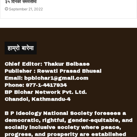
३५ दिनको समयसीमा
September 21, 2022
हाम्रो बारेमा
Chief Editor: Thakur Belbase
Publisher : Rewati Prasad Bhusal
Email:
bpbichar1@gmail.com
Phone: 977-1-4417934
BP Bichar Network Pvt. Ltd.
Chandol, Kathmandu-4
B P Ideology National Society foresees a
democratic, rightful, gender-equitable, and
socially inclusive society where peace,
progress, and prosperity are established