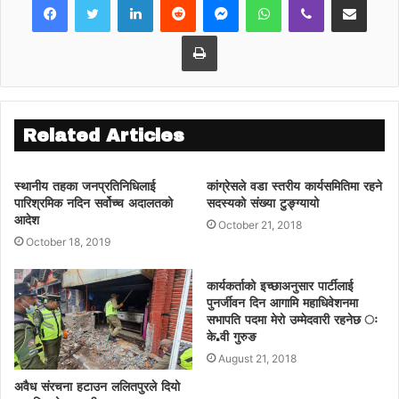
पनि निष्कर्षमा भने पुगिनसकिएको बताए ।
केन्द्रीय सदस्य अर्जुन नरसिंं केसीले कार्यतालिका
Print
अनुसार नै महाधिवेशनको मिति तय गरिनुपर्ने बताए ।
उनले संक्रमणकालीन व्यवस्थाको नाममा भर्खरै बनाएको
विधानलाई निलम्बित गरेर विधान विपरीत कुनै पनि
सहमति सम्झौता गर्न नसकिने उल्लेख गरे ।
Related Articles
असार २२ गतेदेखि सुरु भएको कांग्रेस केन्द्रीय
समितिको बैठक बीचमा रोकिँदै चल्दै आएको छ ।
स्थानीय तहका जनप्रतिनिधिलाई
कांग्रेसले वडा स्तरीय कार्यसमितिमा रहने
बैठकमा पेश भएका १४ वटा एजेण्डा मध्ये नियमावलीको
पारिश्रमिक नदिन सर्वोच्च अदालतको
सदस्यको संख्या टुङ्ग्यायो
एजेण्डामा केन्द्रीय समितिले सर्वसम्मति परिमार्जन गरेर
आदेश
October 21, 2018
सहमतिपूर्वक टुंग्याउने गरि नियमावली मस्यौदा समितिलाई
October 18, 2019
नै फिर्ता पठाइसकेको छ ।
कार्यकर्ताको इच्छाअनुसार पार्टीलाई
पुनर्जीवन दिन आगामि महाधिवेशनमा
सभापति पदमा मेरो उम्मेदवारी रहनेछ ः
के.वी गुरुङ
August 21, 2018
अवैध संरचना हटाउन ललितपुरले दियो