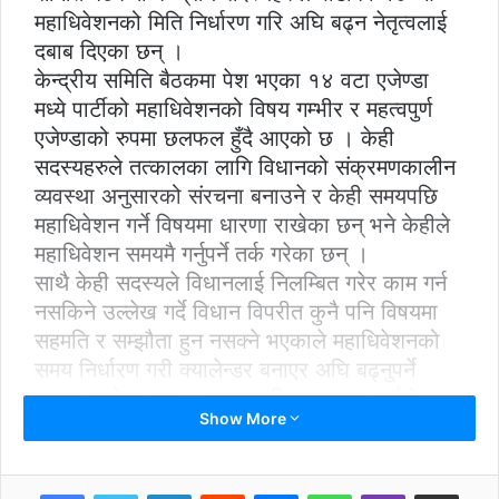
महाधिवेशनको मिति निर्धारण गरि अघि बढ्न नेतृत्वलाई
दबाब दिएका छन् ।
केन्द्रीय समिति बैठकमा पेश भएका १४ वटा एजेण्डा
मध्ये पार्टीको महाधिवेशनको विषय गम्भीर र महत्वपुर्ण
एजेण्डाको रुपमा छलफल हुँदै आएको छ । केही
सदस्यहरुले तत्कालका लागि विधानको संक्रमणकालीन
व्यवस्था अनुसारको संरचना बनाउने र केही समयपछि
महाधिवेशन गर्ने विषयमा धारणा राखेका छन् भने केहीले
महाधिवेशन समयमै गर्नुपर्ने तर्क गरेका छन् ।
साथै केही सदस्यले विधानलाई निलम्बित गरेर काम गर्न
नसकिने उल्लेख गर्दे विधान विपरीत कुनै पनि विषयमा
सहमति र सम्झौता हुन नसक्ने भएकाले महाधिवेशनको
समय निर्धारण गरी क्यालेन्डर बनाएर अघि बढ्नुपर्ने
धारणा राखेका हुन । प्रवक्ता विश्वप्रकाश शर्माले
Show More
पार्टीको विधानको धारा ७१ को उपधारा ४ बमोजिम
अन्तरिम संरचना बनाएर १४ औँ महाधिवेशनको
कार्यतालिका निर्माण गर्ने विषयमा छलफल केन्द्रित भए
LinkedIn
Reddit
Messenger
WhatsApp
Viber
Share via Email