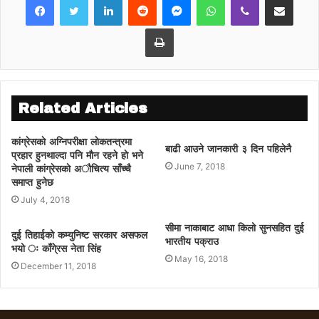
प्रेस सल्लाहकार महेन्द्र विष्टका अनुसार आजै बजेट
Print
सार्वजनिक गर्ने तयारी छ ।
माओवादी केन्द्रको समर्थन फिर्तापछि अल्पमतमा परेको
सरकारको नीति तथा कार्यक्रम बुधबार मात्र
प्रदेशसभामा पेश भएको थियो । तर साँझ अधिवेशन
Related Articles
अन्त्य गरेर अध्यादेशमार्फत बजेट ल्याउन लागिएको हो ।
कांग्रेसकाे अग्निपरीक्षा लाेकतन्त्रमा
बाढी आउने जानकारी ३ दिन पहिलेनै
प्रहार हुनथाल्दा पनि माैन रहने हाे भने
copied from online khabar
June 7, 2018
नेपाली कांग्रेसकाे अाैचित्य साँच्चै
समाप्त हुनेछ
July 4, 2018
सीमा नाकाबाट आधा किलो सुनसहित दुई
दुई तिहाईको कम्युनिष्ट सरकार असफल
भारतीय पक्राउ
भयो ः काँगे्रस नेता सिंह
May 16, 2018
December 11, 2018