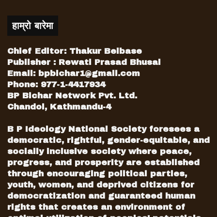
हाम्रो बारेमा
Chief Editor: Thakur Belbase
Publisher : Rewati Prasad Bhusal
Email:
bpbichar1@gmail.com
Phone: 977-1-4417934
BP Bichar Network Pvt. Ltd.
Chandol, Kathmandu-4
B P Ideology National Society foresees a
democratic, rightful, gender-equitable, and
socially inclusive society where peace,
progress, and prosperity are established
through encouraging political parties,
youth, women, and deprived citizens for
democratization and guaranteed human
rights that creates an environment of