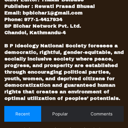
Publisher : Rewati Prasad Bhusal
Email:
bpbichar1@gmail.com
Phone: 977-1-4417934
BP Bichar Network Pvt. Ltd.
Chandol, Kathmandu-4
B P Ideology National Society foresees a
democratic, rightful, gender-equitable, and
socially inclusive society where peace,
progress, and prosperity are established
through encouraging political parties,
youth, women, and deprived citizens for
democratization and guaranteed human
rights that creates an environment of
optimal utilization of peoples’ potentials.
Recent
Popular
Comments