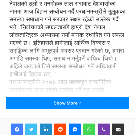
नेपालको ठूलो र मनमोहक ताल राराबाट देशवासीका
नाममा आज बिहान सम्बोधन गर्दै प्रधानमन्त्रीले मुलुकका
समस्या समाधान गर्न सरकार सक्षम रहेको उल्लेख गर्दै
भने, ‘निर्वाचनको सफलतासँगै हाम्रो देश नेपाल,
लोकतान्त्रिक अभ्यासमा नयाँ मानक स्थापित गर्न सफल
भएको छ। इतिहासले हामीलाई आर्थिक विकास र
समृद्धिका लागि अभूतपूर्व अवसर प्रदान गरेको छ, हाम्रा
अगाडि समस्या थिए, समाधान गर्नुपर्ने दायित्व थियो।
अहिले जनताले तिनै समस्या सम्बोधन गर्ने अख्तियारी
हामीलाई दिएका छन्।’
प्रधानमन्त्रीले २०७४ साल महत्वपूर्ण राजनीतिक
उपलब्धिको साल रहेको उल्लेख गर्दै गत सालमै
राजनीतिक संक्रमणकालको अन्त्य हुँदै जनपक्षीय,
Show More
लोकतान्त्रिक, देशभक्त, अग्रगामी तथा विकासप्रेमी
सरकार मुलुकले पाएको बताए। उनले तीनै तहको
निर्वाचन सम्पन्न भएसँगै संविधान सफल कार्यान्वयनको
LinkedIn
Reddit
Messenger
WhatsApp
Viber
Share via Email
बाटामा अघि बढ्दै स्थायित्वको नयाँ चरण आरम्भ भएको