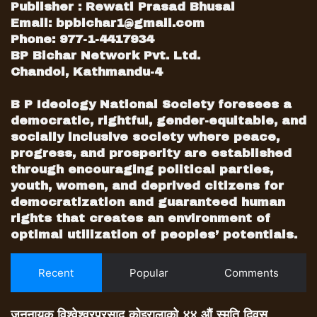
Publisher : Rewati Prasad Bhusal
Email:
bpbichar1@gmail.com
Phone: 977-1-4417934
BP Bichar Network Pvt. Ltd.
Chandol, Kathmandu-4
B P Ideology National Society foresees a
democratic, rightful, gender-equitable, and
socially inclusive society where peace,
progress, and prosperity are established
through encouraging political parties,
youth, women, and deprived citizens for
democratization and guaranteed human
rights that creates an environment of
optimal utilization of peoples’ potentials.
Recent
Popular
Comments
जननायक विश्वेश्वरप्रसाद कोइरालाको ४४ औं स्मृति दिवस