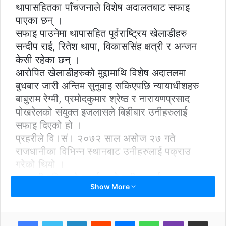
थापासहितका पाँचजनाले विशेष अदालतबाट सफाइ
पाएका छन् ।
सफाइ पाउनेमा थापासहित पूर्वराष्ट्रिय खेलाडीहरु
सन्दीप राई, रितेश थापा, विकाससिंह क्षत्री र अन्जन
केसी रहेका छन् ।
आरोपित खेलाडीहरुको मुद्दामाथि विशेष अदातलमा
बुधबार जारी अन्तिम सुनुवाइ सकिएपछि न्यायाधीशहरु
बाबुराम रेग्मी, प्रमोदकुमार श्रेष्ठ र नारायणप्रसाद
पोखरेलको संयुक्त इजलासले बिहीबार उनीहरुलाई
सफाइ दिएको हो ।
प्रहरीले वि।सं। २०७२ साल असोज २७ गते
राजधानीका विभिन्न स्थानबाट उनीहरुलाई पक्राउ
गरेको थियो ।
सरकारी वकिलको कार्यालयले उनीहरुलाई
Show More
राज्यविरुद्धको अपराध ऐनअन्तर्गत् जन्मकैदको माग गदै
विशेष अदालतमा मुद्दा दायर गरेको थियो ।
नेपालमा ‘म्याच फिक्सिङ’सम्बन्धी कानुन नभएकाले
LinkedIn
Reddit
Messenger
WhatsApp
Viber
Share via Email