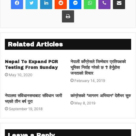
उनीलाई राज्यविरुद्धको अपराधमा मुद्दा चलाइएको थियो
।
Print
फिफाको आजीवन प्रतिबन्ध कायमै
विशेष अदालतबाट सफाइ पाएपनि पाँचैजनालाई विश्व
फुटबलको सर्वोच्च निकाय ९फिफा०ले लगाएको आजीवन
प्रतिबन्ध भने कायमै छ ।
Related Articles
सफाइ पाएका पाँचजनामध्येका अन्जन केसी केही
समयअघि इन्डियन प्रिमियर लिग ९आइपीएल०
Nepal To Expand PCR
नेपाली काँग्रेसले जिम्मेवार प्रतिपक्षको
क्रिकेटमा अवैध सट्टेबाजी गराएको आरोपमा पक्राउ
Testing From Sunday
भूमिका निर्वाह गरेको छ ? हेर्नुहोस
परेका थिए ।
जनताको विचार
May 10, 2020
February 14, 2019
नेपालमा संविधानसभाबाट संविधान जारी
कांग्रेसको ‘जागरण अभियान’ देशैभर सुरु
भएको तीन बर्ष पूरा
May 8, 2019
September 19, 2018
Leave a Reply