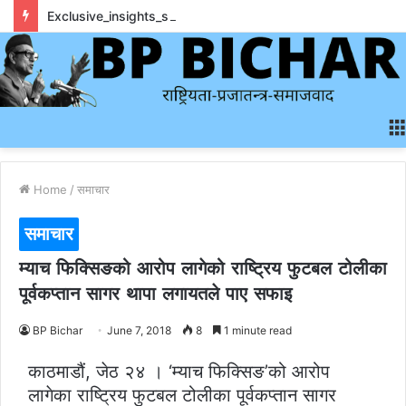
Exclusive_insights_surrounding_rainbet_empower_informed_crypto_wagering_decision
Home
/
समाचार
समाचार
म्याच फिक्सिङको आरोप लागेको राष्ट्रिय फुटबल टोलीका
पूर्वकप्तान सागर थापा लगायतले पाए सफाइ
BP Bichar
June 7, 2018
8
1 minute read
काठमाडौं, जेठ २४ । ‘म्याच फिक्सिङ’को आरोप
लागेका राष्ट्रिय फुटबल टोलीका पूर्वकप्तान सागर