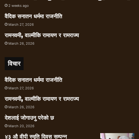
षडयन्त्रको रुपमा लिन्छ । बहुमतको आडमा संविधानका
2 weeks ago
मुलभूत संरचनालाई भत्काउने, लामो संघर्षबाट प्राप्त
वैदिक सनातन धर्ममा राजनीति
उपलब्धिहरुलाई समाप्त पार्न उध्द्यत तत्वहरुलाई सहयोग
March 27, 2026
पुर्याउने खतरातर्फ सचेत गर्न चाहन्छ ।
रामनवमी, वाल्मीकि रामायण र रामराज्य
१४। तत्कालिन एमालेको नक्कली राष्ट्रवाद सरकारमा
March 26, 2026
पुगेपछि लम्पसारवादमा परिणत भएको आम नागरिकको
मत रहेको भेला ठहर गर्दछ ।
१५। संविधान निर्माण तथा स्थानीय, प्रदेश र केन्द्रको
विचार
निर्वाचन सम्पन्न गर्ने क्रममा तराई मधेशमा रहेको भावना
समेतलाई ध्यानमा राखि तत्कालीन समयमा नेपाली
वैदिक सनातन धर्ममा राजनीति
कांग्रेस नेतृत्वमा रहेका सरकारहरुले गरेको संविधान
March 27, 2026
शंशोधनको प्रस्तावलाई राष्टघात भन्ने हरु नै आज
रामनवमी, वाल्मीकि रामायण र रामराज्य
संसोधन आबश्यक रहेको निष्कर्षमा पुग्नु तिनको नैतिक
March 26, 2026
पराजय र हाम्रो राजनैतिक विजय हो । शंसोधन गर्छौं
भन्ने तर अलमल्याइ राख्ने र त्यसलाई सत्ताको
देशलाई जोगाउनु परेको छ
सौदावाजीका लागि प्रयोग गर्ने प्रबृत्तिलाई मधेसमाथिको
March 20, 2026
नयाँ षडयन्त्र हो ।
४३ औ वीपी स्मृति दिवस सम्पन्न