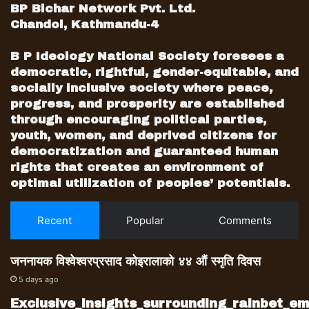
BP Bichar Network Pvt. Ltd.
मूल्यमान्यताको रक्षाका लागि नेपाली कांग्रेस दृढतापुर्वक
Chandol, Kathmandu-4
उभिने प्रण गर्दछ ।
१२। कम्युनिष्ट सरकार बनेपछि आम नागरिकले चर्को
B P Ideology National Society foresees a
मुल्यबृद्धिको उपहार प्राप्त गरेको वर्तमान अवस्थालाई यो
democratic, rightful, gender-equitable, and
भेलाले गम्भिरतापूर्वक लिएको छ । मुल्यबृद्धि बारे
socially inclusive society where peace,
एकातर्फ प्रधानमन्त्रीको गैह्र जिम्मेवार अभिव्यक्ति र
progress, and prosperity are established
through encouraging political parties,
मूल्य वृदीको विरोधमा आम विद्यार्थीहरूको शान्तिपूर्ण
youth, women, and deprived citizens for
प्रदर्शनमाथि दमन गर्ने कार्यले सरकारको जनविरोधी
democratization and guaranteed human
चरित्र प्रस्ट्याएको छ । यसै क्रममा नेपाली कांग्रेस
rights that creates an environment of
सुर्खेतको जिल्ला कार्यालयमा भएको प्रहरी हस्तक्षेपको
optimal utilization of peoples’ potentials.
घोर निन्दा गर्दै यस्ता घटना दोहोरिएमा यो भेला
सरकारबिरुद्ध कडा कदम चाल्न बाध्य हुने चेतावनी दिन्छ
Recent
Popular
Comments
।
१३। निर्वाचनको बेला स्थीरताको नारा दिने तर
जननायक विश्वेश्वरप्रसाद कोइरालाको ४४ औं स्मृति दिवस
शासन९प्रणालीलाई नै अस्थिरता तर्फ धकेल्ने गरि
5 days ago
राष्ट्रपतीय प्रणाली बारे आएको अभिव्यक्तिलाई यो भेला
सहमतिद्वारा निर्मित वर्तमान संविधानलाई विफल पर्ने
Exclusive_insights_surrounding_rainbet_