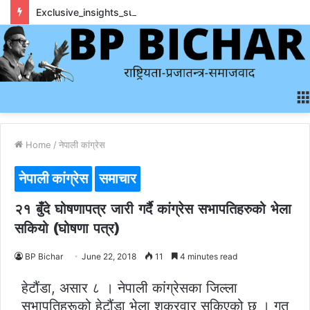
Exclusive_insights_surrounding_rainbet_empower_informed_crypto_wagering_decision
Home
/
नेपाली कांग्रेस
नेपाली कांग्रेस
समाचार
२१ बुँदे घोषणापत्र जारी गर्दै कांग्रेस सभापतिहरुको भेला
सकियो (घोषणा पत्र)
BP Bichar
June 22, 2018
11
4 minutes read
हेटौंडा, असार ८ । नेपाली कांग्रेसका जिल्ला
सभापतिहरूको हेटौंडा भेला शुक्रवार सकिएको छ । गत