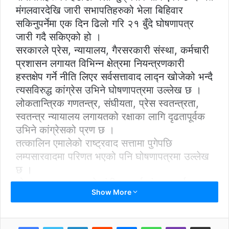
मंगलवारदेखि जारी सभापतिहरुको भेला बिहिवार
सकिनुपर्नेमा एक दिन ढिलो गरि २१ बुँदे घोषणापत्र
जारी गदै सकिएको हो ।
सरकारले प्रेस, न्यायालय, गैरसरकारी संस्था, कर्मचारी
प्रशासन लगायत विभिन्न क्षेत्रमा नियन्त्रणकारी
हस्तक्षेप गर्ने नीति लिएर सर्वसत्तावाद लाद्न खोजेको भन्दै
त्यसविरुद्ध कांग्रेस उभिने घोषणापत्रमा उल्लेख छ ।
लोकतान्त्रिक गणतन्त्र, संघीयता, प्रेस स्वतन्त्रता,
स्वतन्त्र न्यायालय लगायतको रक्षाका लागि दृढतापूर्वक
उभिने कांग्रेसको प्रण छ ।
तत्कालिन एमालेको राष्ट्रवाद सत्तामा पुगेपछि
लम्पसारवादमा परिणत भएको पनि घोषणापत्रमा उल्लेख
छ ।
घोषणापत्रमा सरकारले संघीयतालाई संकुचन गर्न
Show More
स्थानीय र प्रदेशका अधिकार कुण्ठित हुने खालको नीति
तथा कार्यक्रम र बजेट ल्याएको आरोप लगाइएको छ ।
२१ बुँदे घोषणापत्रको पूर्ण पाठ
LinkedIn
Reddit
Messenger
WhatsApp
Viber
Share via Email