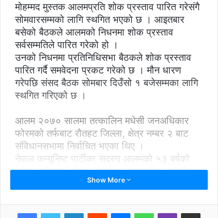
मोहम्मद मुस्तक आलमप्रति शोक प्रस्ताव पारित गरेसंगै
सोमवारसम्मको लागि स्थगित भएको छ । आइतबार
बसेको बैठकले आलमको निधनमा शोक प्रस्ताव
सर्वसम्मतिले पारित गरेको हो ।
उनको निधनमा प्रतिनिधिसभा बैठकले शोक प्रस्ताव
पारित गर्दै समवेदना प्रकट गरेको छ । मौन धारण
गरेपछि संसद बैठक सोमबार दिउँसो १ बजेसम्मका लागि
स्थगित गरिएको छ ।
आलम २०७० सालमा तत्कालिन मधेसी जनअधिकार
फोरमको तर्फबाट रौतहट जिल्ला, क्षेत्र नम्बर २ बाट
संविधानसभामा निर्वाचित भएका थिए ।
नेपाल कम्युनिष्ट पार्टीका सदस्य आलमको ५३ बर्षको
उमेरमा बाँसवासी स्थित गंगालाल अस्पतालमा हृदयरोगको
Show More
उपचारको क्रममा असार २९ गते बेलुका पौने ७ बजे
निधन भएको हो ।संसदमा शोक प्रस्ताव पारित गरेको
बैठकमा अन्य विषयमा छलफल नगर्ने प्रचलन छ ।
LinkedIn
Reddit
Messenger
WhatsApp
Viber
Share via Email