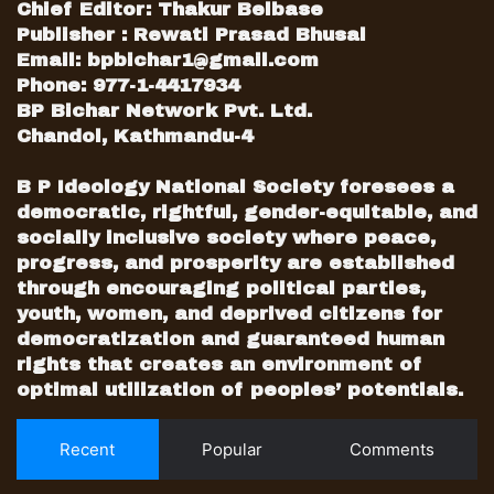
Chief Editor: Thakur Belbase
Publisher : Rewati Prasad Bhusal
Email:
bpbichar1@gmail.com
Phone: 977-1-4417934
BP Bichar Network Pvt. Ltd.
Chandol, Kathmandu-4
B P Ideology National Society foresees a
democratic, rightful, gender-equitable, and
socially inclusive society where peace,
progress, and prosperity are established
through encouraging political parties,
youth, women, and deprived citizens for
democratization and guaranteed human
rights that creates an environment of
optimal utilization of peoples’ potentials.
Recent
Popular
Comments