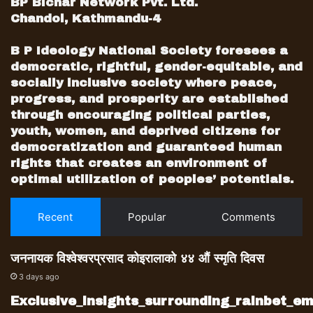
BP Bichar Network Pvt. Ltd.
नेकपा नेतृत्वको सरकारको सन्दर्भमा समेत १० बुँदा
Chandol, Kathmandu-4
सार्वजनिक गरेको छ । उसले सरकार र नेकपा
सर्वसत्तावादतर्फ उन्मुख रहेको भन्दै सञ्चारमाध्यममाथि
B P Ideology National Society foresees a
democratic, rightful, gender-equitable, and
अकुशक लगाउन खोजेको आरोपसमेत लगाएको छ ।
socially inclusive society where peace,
संविधान संशोधनको मुद्दामा मधेसवादीलाई पुनः
progress, and prosperity are established
अलमल्याएर कम्युनिस्टहरूले अर्को षड्यन्त्र रच्न
through encouraging political parties,
थालेको कांग्रेसको आरोप छ । पार्टीले कठिन
youth, women, and deprived citizens for
परिस्थितिमा सभापति भेला गरेकाले यसको दूरगामी
democratization and guaranteed human
महत्व हुने उपसभापति विमलेन्द्र निधिले बताए । जिल्ला
rights that creates an environment of
सभापतिले दिएको सुझावले पार्टी विधानदेखि
optimal utilization of peoples’ potentials.
संगठनसम्मका विषयमा महासमितिले लिने निर्णयमा मधत
पुग्ने उनको भनाइ छ ।
Recent
Popular
Comments
पार्टीको नयाँ संरचनामै पनि कांग्रेसमा दुई थरी धार
देखिएको छ । महासमितिले नयाँ विधान बनाएपछि
जननायक विश्वेश्वरप्रसाद कोइरालाको ४४ औं स्मृति दिवस
सभापति देउवा तत्काल प्रदेशदेखि स्थानीय तहसम्म
3 days ago
तदर्थ समिति बनाएर अधिवेशनमा जाने मनस्थितिमा छन्
Exclusive_insights_surrounding_rainbet_
। उनीबाहेकका नेताको भने विधान बनेसँगै अधिवेशनबाटै