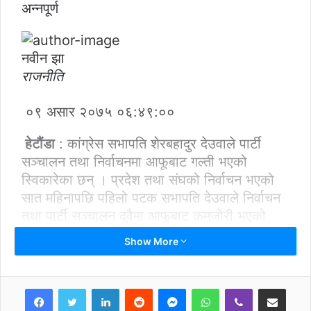
अन्नपूर्ण
नवीन झा
राजनीति
०९ असार २०७५ ०६:४९:००
हेटौंडा
: कांग्रेस सभापति शेरबहादुर देउवाले पार्टी
सञ्चालन तथा निर्वाचनमा आफूबाट गल्ती भएको
स्विकारेका छन् । प्रदेश तथा संघको निर्वाचन भएको
सात महिनापछि पहिलो पटक सभापति देउवाले निर्वाचन
तथा पार्टी सञ्चालन दुवैमा आफूबाट कमजोरी भएको
स्वीकार गर्दै अगामी दिनमा पार्टीलाई संगठित पार्न तल्लीन
Show More
हुने बताए ।
केन्द्रीय समिति बैठक तथा जिल्ला सभापति भेलामा
LinkedIn
Reddit
Messenger
WhatsApp
Viber
Share via Email
निर्वाचन पराजयको जिम्मा सभापति देउवाले लिनुपर्ने