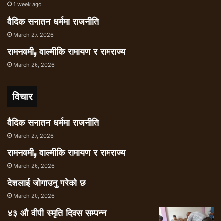
1 week ago
नयाँ संरचना खडा गर्नुपर्ने माग छ ।
गगन थापा, प्रदीप पौडेलसहितका आठ युवा नेताले
वैदिक सनातन धर्ममा राजनीति
केन्द्रीय समितिको बैठकदेखि पार्टी सुधारका लागि छुट्टै
March 27, 2026
दस्तावेज सार्वजनिक गर्दै पार्टीको तलदेखि तत्काल
रामनवमी, वाल्मीकि रामायण र रामराज्य
अधिवेशन प्रक्रिया अघि बढाउन माग गरेका छन् ।
March 26, 2026
भेलामा सहभागी पर्साका सभापति अजय द्विवेदी भन्छन्,
‘एउटा लोकतान्त्रिक पार्टीभित्र थरीथरी विचार हुनु
विचार
स्वाभाविक हो । हेटौंडा भेलाको बन्दसत्रमा खुलेर सबै
पक्षमाथि छलफल भएको छ । यसले पार्टीलाई
दीर्घकालीन फाइदा पुग्छ
वैदिक सनातन धर्ममा राजनीति
March 27, 2026
रामनवमी, वाल्मीकि रामायण र रामराज्य
March 26, 2026
देशलाई जोगाउनु परेको छ
March 20, 2026
४३ औ वीपी स्मृति दिवस सम्पन्न