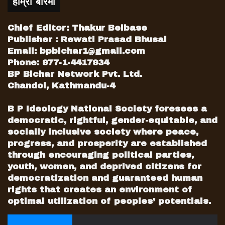
हाम्रो बारेमा
आफ्नो जीवनको कायाकल्पदेखि आफैँ अचम्मित छिन्
उनी । “खै कसरी बदलिएँ थाहा छैन, शायद विशेष
Chief Editor: Thakur Belbase
स्कुलकै देन हुनुपर्छ,” आँखाका छेउकुना रसाउँछन् ।
Publisher : Rewati Prasad Bhusal
खुसी आँसु बनेर फाल हाल्लाझैँ हुन्छ ।
Email:
bpbichar1@gmail.com
Phone: 977-1-4417934
BP Bichar Network Pvt. Ltd.
एउटा समस्यालेझैँ जीवनभर पछ्याउलाजस्तो छ– वाक्य
Chandol, Kathmandu-4
त प्रष्ट भएको छ उनको तर केही छिनअघि के गरेँ,
खासै सम्झना हुँदैन ।
B P Ideology National Society foresees a
democratic, rightful, gender-equitable, and
“पढेका कुरा दिमागमै नबस्ने हुनाले पढाइमा खासै राम्रो
socially inclusive society where peace,
हुन सकेन । नेपाली अक्षर त झन् बुझ्दै बुझ्दिनँ, सात
progress, and prosperity are established
वर्षको अन्तरमा यत्रो परिवर्तन भयो, अगामी दिनमा
through encouraging political parties,
youth, women, and deprived citizens for
सुधार होला नि त,” अनुहारमा आशा झनै प्रदीपक हुन्छ
democratization and guaranteed human
।
rights that creates an environment of
optimal utilization of peoples’ potentials.
छेवैमा पुनर्स्थापना केन्द्रकी निर्देशक सविता उप्रेती
थिइन् । एलिसाको जीवनमा आएको उलटफेरबाट उनी