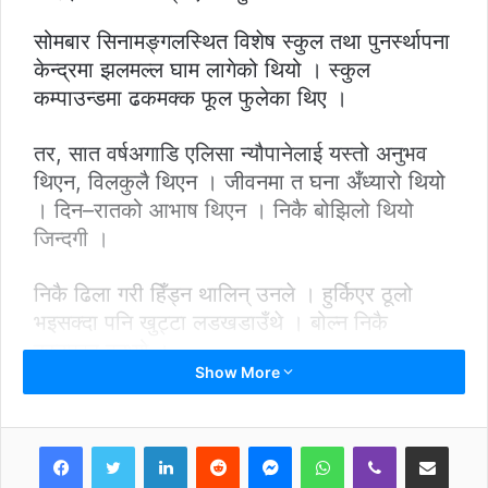
सोमबार सिनामङ्गलस्थित विशेष स्कुल तथा पुनर्स्थापना
केन्द्रमा झलमल्ल घाम लागेको थियो । स्कुल
कम्पाउन्डमा ढकमक्क फूल फुलेका थिए ।
तर, सात वर्षअगाडि एलिसा न्यौपानेलाई यस्तो अनुभव
थिएन, विलकुलै थिएन । जीवनमा त घना अँध्यारो थियो
। दिन–रातको आभाष थिएन । निकै बोझिलो थियो
जिन्दगी ।
निकै ढिला गरी हिँड्न थालिन् उनले । हुर्किएर ठूलो
भइसक्दा पनि खुट्टा लडखडाउँथे । बोल्न निकै
कष्टप्रद हुन्थ्यो ।
Show More
आँखा वरिपरि धूमिल सम्झनाका प्रतिविम्बमात्रै छन्–
शारीरिक वृद्धि–विकास स्वभाविक थियो तर उनी
LinkedIn
Reddit
Messenger
WhatsApp
Viber
Share via Email
अस्वभाविक बन्दै गइन् । शरीरका कोष, तन्तु,