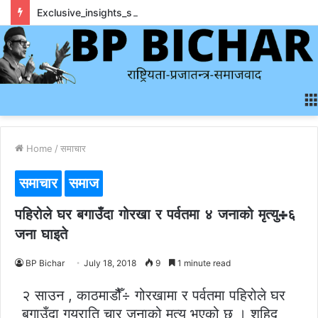
Exclusive_insights_surrounding_rainbet_empower_informed_crypto_wagering_decision
Home
/
समाचार
समाचार
समाज
पहिरोले घर बगाउँदा गोरखा र पर्वतमा ४ जनाको मृत्यु÷६
जना घाइते
BP Bichar
July 18, 2018
9
1 minute read
२ साउन , काठमाडौैँ÷ गोरखामा र पर्वतमा पहिरोले घर
बगाउँदा गयराति चार जनाको मृत्यु भएको छ । शहिद