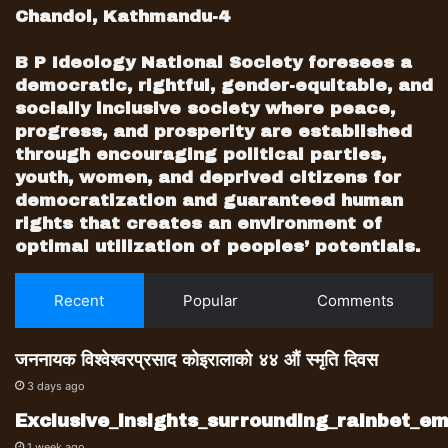
Chandol, Kathmandu-4
B P Ideology National Society foresees a
democratic, rightful, gender-equitable, and
socially inclusive society where peace,
progress, and prosperity are established
through encouraging political parties,
youth, women, and deprived citizens for
democratization and guaranteed human
rights that creates an environment of
optimal utilization of peoples’ potentials.
Recent
Popular
Comments
जननायक विश्वेश्वरप्रसाद कोइरालाको ४४ औं स्मृति दिवस
3 days ago
Exclusive_insights_surrounding_rainbet_
1 week ago