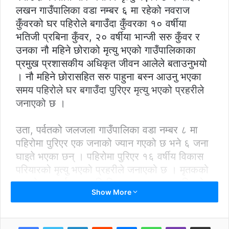
लखन गाउँपालिका वडा नम्बर ६ मा रहेको नवराज
कुँवरको घर पहिरोले बगाउँदा कुँवरका १० वर्षीया
भतिजी प्रबिना कुँवर, २० वर्षीया भान्जी सरु कुँवर र
उनका नौ महिने छोराको मृत्यु भएको गाउँपालिकाका
प्रमुख प्रशासकीय अधिकृत जीवन आलेले बताउनुभयो
। नौ महिने छोरासहित सरु पाहुना बस्न आउनु भएका
समय पहिरोले घर बगाउँदा पुरिएर मृत्यु भएको प्रहरीले
जनाएको छ ।
उता, पर्वतको जलजला गाउँपालिका वडा नम्बर ८ मा
पहिरोमा पुरिएर एक जनाको ज्यान गएको छ भने ६ जना
घाइते भएका छन् । पहिरोमा पुरिएर १६ वर्षीय विकास
परियारको मृत्यु भएको प्रहरीले जनाएको छ । मृतकको
शव पोस्टटमार्टमका लागि जिल्ला अस्पतालमा लगिएको
Show More
प्रहरी निरीक्षक रवीन्द्रकुमार श्रेष्ठले जानकारी
दिनुभयो । घाइतेहरूको धौलागिरि अञ्चल अस्पतालमा
उपचार भइरहेको छ । अविरल वर्षाका कारण त्यहाँका
LinkedIn
Reddit
Messenger
WhatsApp
Viber
Share via Email