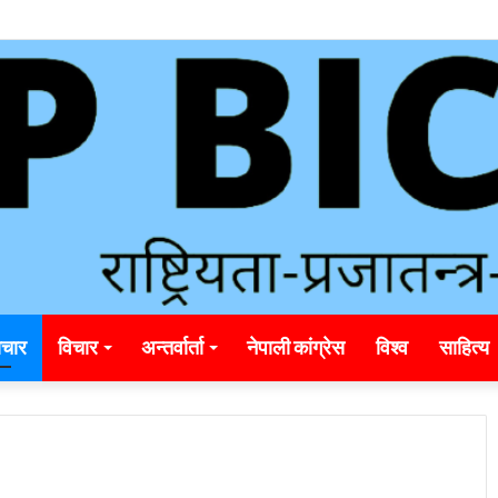
unding_rainbet_empower_informed_crypto_wagering_decision
चार
विचार
अन्तर्वार्ता
नेपाली कांग्रेस
विश्व
साहित्य