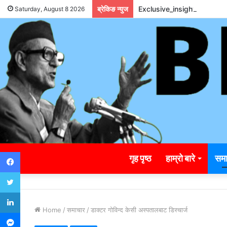
ब्रेकिङ न्युज
Exclusive_insights_surro
Saturday, August 8 2026
Facebook
गृह पृष्ठ
हाम्रो बारे
समा
Twitter
LinkedIn
Home
/
समाचार
/
डाक्टर गोविन्द केसी अस्पतालबाट डिस्चार्ज
Messenger