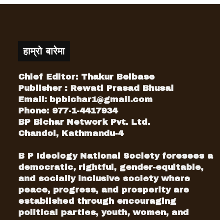
हाम्रो बारेमा
Chief Editor: Thakur Belbase
Publisher : Rewati Prasad Bhusal
Email:
bpbichar1@gmail.com
Phone: 977-1-4417934
BP Bichar Network Pvt. Ltd.
Chandol, Kathmandu-4
B P Ideology National Society foresees a
democratic, rightful, gender-equitable,
and socially inclusive society where
peace, progress, and prosperity are
established through encouraging
political parties, youth, women, and