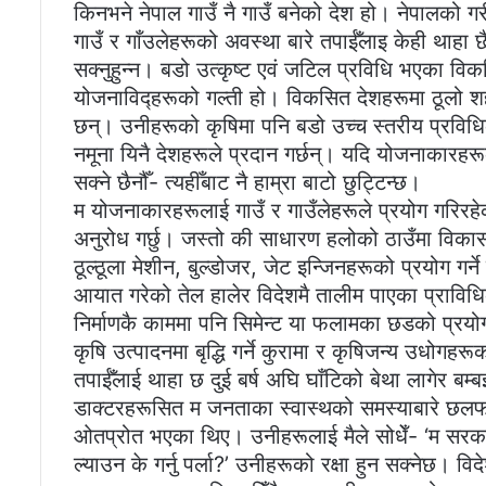
किनभने नेपाल गाउँ नै गाउँ बनेको देश हो। नेपालको गरी
गाउँ र गाँउलेहरूको अवस्था बारे तपाईँलाइ केही थाहा छ
सक्नुहुन्न। बडो उत्कृष्ट एवं जटिल प्रविधि भएका वि
योजनाविद्हरूको गल्ती हो। विकसित देशहरूमा ठूलो 
छन्। उनीहरूको कृषिमा पनि बडो उच्च स्तरीय प्रवि
नमूना यिनै देशहरूले प्रदान गर्छन्। यदि योजनाकारहरू
सक्ने छैनौँ- त्यहीँबाट नै हाम्रा बाटो छुट्टिन्छ।
म योजनाकारहरूलाई गाउँ र गाउँलेहरूले प्रयोग गरिरहेक
अनुरोध गर्छु। जस्तो की साधारण हलोको ठाउँमा विकासको
ठूल्ठूला मेशीन, बुल्डोजर, जेट इन्जिनहरूको प्रयोग ग
आयात गरेको तेल हालेर विदेशमै तालीम पाएका प्राविध
निर्माणकै काममा पनि सिमेन्ट या फलामका छडको प्रय
कृषि उत्पादनमा बृद्धि गर्ने कुरामा र कृषिजन्य उधोगहर
तपाईँलाई थाहा छ दुई बर्ष अघि घाँटिको बेथा लागेर बम्
डाक्टरहरूसित म जनताका स्वास्थको समस्याबारे छलफल ग
ओतप्रोत भएका थिए। उनीहरूलाई मैले सोधेँ- ‘म सरक
ल्याउन के गर्नु पर्ला?’ उनीहरूको रक्षा हुन सक्नेछ।