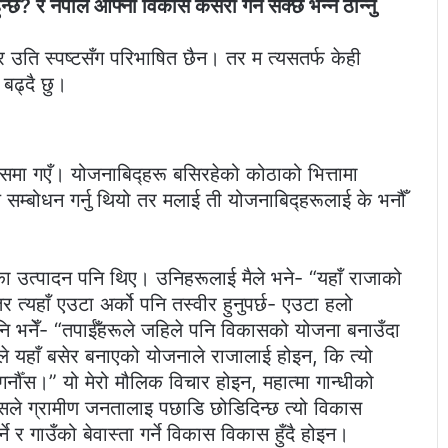
्छ? र नेपाले आफ्नो विकास कसरी गर्न सक्छ भन्ने ठान्नु
ार उति स्पष्टसँग परिभाषित छैन। तर म त्यसतर्फ केही
 बढ्दै छु।
मा गएँ। योजनाबिद्हरू बसिरहेको कोठाको भित्तामा
सम्बोधन गर्नु थियो तर मलाई ती योजनाबिद्हरूलाई के भनौँ
यालयका उत्पादन पनि थिए। उनिहरूलाई मैले भने- “यहाँ राजाको
त्यहाँ एउटा अर्को पनि तस्वीर हुनुपर्छ- एउटा हलो
ि भनेँ- “तपाईँहरूले जहिले पनि विकासको योजना बनाउँदा
ूले यहाँ बसेर बनाएको योजनाले राजालाई होइन, कि त्यो
नौँस।” यो मेरो मौलिक विचार होइन, महात्मा गान्धीको
ासले ग्रामीण जनतालाइ पछाडि छोडिदिन्छ त्यो विकास
ने र गाउँको बेवास्ता गर्ने विकास विकास हुँदै होइन।