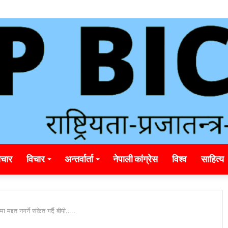
unding_rainbet_empower_informed_crypto_wagering_decision
चार
विचार
अन्तर्वार्ता
नेपाली कांग्रेस
विश्व
साहित्य
 मद्दत नगर्ने संकेत गर्दै बीपी…..