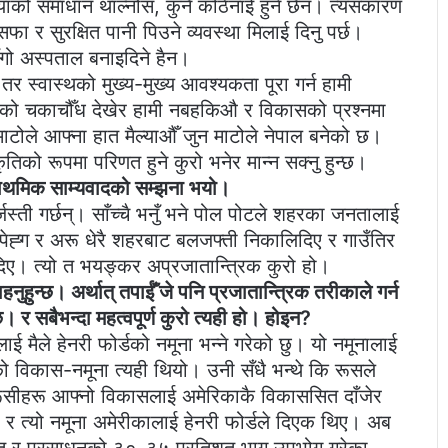
याको समाधान थाल्नोस, कुनै कठिनाई हुने छैन। त्यसकारण
ा र सुरक्षित पानी पिउने व्यवस्था मिलाई दिनु पर्छ।
हँगो अस्पताल बनाइदिने हैन।
। तर स्वास्थको मुख्य-मुख्य आवश्यकता पूरा गर्न हामी
ेशको चकाचौँध देखेर हामी नबहकिऔ र विकासको प्रश्नमा
टोले आफ्ना हात मैल्याऔँ जुन माटोले नेपाल बनेको छ।
तिको रूपमा परिणत हुने कुरो भनेर मान्न सक्नु हुन्छ।
प्राथमिक साम्यवादको सम्झना भयो।
्ती गर्छन्। साँच्चै भनुँ भने पोल पोटले शहरका जनतालाई
ेह्ग र अरू धेरै शहरबाट बलजफ्ती निकालिदिए र गाउँतिर
िए। त्यो त भयङ्कर अप्रजातान्त्रिक कुरो हो।
हनुहुन्छ। अर्थात् तपाईँ जे पनि प्रजातान्त्रिक तरीकाले गर्न
। र सबैभन्दा महत्वपूर्ण कुरो त्यही हो। होइन?
 मैले हेनरी फोर्डको नमूना भन्ने गरेको छु। यो नमूनालाई
ो विकास-नमूना त्यही थियो। उनी सँधै भन्थे कि रूसले
रूसीहरू आफ्नो विकासलाई अमेरिकाकै विकाससित दाँजेर
 र त्यो नमूना अमेरीकालाई हेनरी फोर्डले दिएक थिए। अब