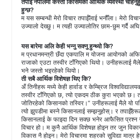
तपाईँ नेपालमा कस्तो किसिमको आर्थिक व्यवस्था चाहनुहुन
हुन्छ?
म यस सम्बन्धी मेरो विचार तपाईँलाई भनौँला। मेरो विच
उज्यालो देख्छु। म त्यही उज्यालोतिर छाम-छुम गर्दै अघि
यस बारेमा अलि केही भन्नु सक्नु हुन्थ्यो कि?
म प्रधानमन्त्री छँदा एकपालि म योजना आयोगको अफिस
राजाको एउटा तस्वीर टाँगिएको थियो। उनीहरूलाई मैले 
भने जस्तो भइरहेको थियो।
ती सबै आर्थिक विशेषज्ञ थिए कि?
अँ तिनीहरू मध्ये केही हार्वाड र केम्ब्रिज विश्वविद्
तस्वीर टाँगिएको छ, त्यो एकदम ठीक कुरा भएको छ। तर 
जोतिरहेको किसानको तस्विर।” उनीहरूलाई मैले यो पन
त्यो झुपडीमा बस्ने किसानलाई सम्झनुहोस्। र तपाईँहर
किसानलाई के फाइदा दिन सक्छ भनेर आफैसित प्रश्न गर्
विचार हो। म कुनै आर्थिक विशेषज्ञ होइन तर जुन विक
विकास नै होइन। मेरो विचारमा शहरको सुविद्या मात्र हेर्