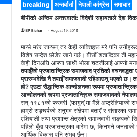
breaking
अन्तर्वार्ता
नेपाली कांग्रेस
समाचार
बीपीको अन्तिम अन्तरवार्ता: विदेशी सहायताले देश विकास
BP Bichar
August 19, 2018
मान्छे मरेर जान्छन् तर केही व्यक्तिहरू मरे पनि उनी
विशेष सन्देश छोडेर जाने गर्छ। बीसौँ शताब्दिका ती म
केही दिनअघि आफ्ना साथी भोला चटर्जीलाई आफ्नो मनको
तपाईँको प्रजातान्त्रिक समाजवाद प्रतिको वचनवद्ध
प्रारम्भदेखि नै तपाईँ समाजवादी रहिआउनु भएको छ। त
हो? एउटा सैद्धान्तिक आन्दोलनका रूपमा प्रजातान्त्रि
आन्दोलनको रूपमा प्रजातान्त्रिक समाजवादको नेपालमा 
सन् १९८१को फरवरी (फागुन)मा मैले अष्ट्रेलियाको रा
हाम्रो सङ्घर्षको अनुभव संक्षेपमा बताएँ र संसारका समा
एशियाली तथा प्रशान्त क्षेत्रको समाजवादी सङ्घको सिड्न
पहिलो बूँदा प्रजातन्त्रका बारेमा छ, किनभने जनताको
आर्थिक विकास पनि संभव छैन।