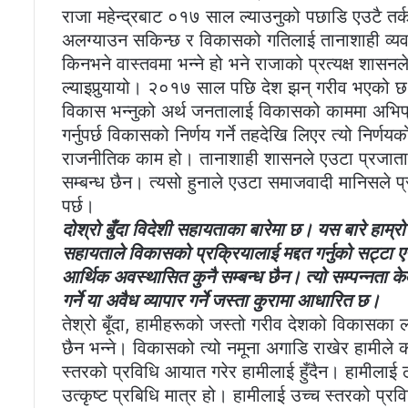
राजा महेन्द्रबाट ०१७ साल ल्याउनुको पछाडि एउटै त
अलग्याउन सकिन्छ र विकासको गतिलाई तानाशाही व्यव
किनभने वास्तवमा भन्ने हो भने राजाको प्रत्यक्ष शासनले
ल्याइपुर्‍यायो। २०१७ साल पछि देश झन् गरीव भएको छ। ह
विकास भन्नुको अर्थ जनतालाई विकासको काममा अभिप्र
गर्नुपर्छ विकासको निर्णय गर्ने तहदेखि लिएर त्यो निर्णयक
राजनीतिक काम हो। तानाशाही शासनले एउटा प्रजाता
सम्बन्ध छैन। त्यसो हुनाले एउटा समाजवादी मानिसले प्
पर्छ।
दोश्रो बुँदा विदेशी सहायताका बारेमा छ। यस बारे हाम्
सहायताले विकासको प्रक्रियालाई मद्दत गर्नुको सट्टा एउ
आर्थिक अवस्थासित कुनै सम्बन्ध छैन। त्यो सम्पन्नता क
गर्ने या अवैध व्यापार गर्ने जस्ता कुरामा आधारित छ।
तेश्रो बूँदा, हामीहरूको जस्तो गरीव देशको विकासक
छैन भन्ने। विकासको त्यो नमूना अगाडि राखेर हामीले क
स्तरको प्रविधि आयात गरेर हामीलाई हुँदैन। हामीलाई ठ
उत्कृष्ट प्रबिधि मात्र हो। हामीलाई उच्च स्तरको प्रव