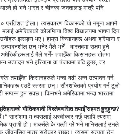
स्रोत र प्रसाधनको ३०-३५ प्रतिशत भाग उपभोग गरेका
 थाल्ने हो भने भारत र चीनका जनतालाइ मात्रै पनि
६० प्रतिशत होला। त्यसकारण विकासको यो नमूना आफ्नै
। मलाई अमेरिकाको कोलम्बिया विश्व विद्यालयमा भाषण दिन
दा उनीहरू झसङ्ग भए। हाम्रा किसानहरू अथवा हरियाना र
्पादनशील छन् भनेर मैले भनेँ। वास्तवमा सक्षम हुने
। अमेरिकीहरूलाई मैले भनेँ- तपाईँका किसानहरू खेतमा
्न उत्पादन भने हरियाना वा पंजावमा बढि हुन्छ, तर
ेर तपाईँका किसानहरूले भन्दा बढी अन्न उत्पादन गर्न
ज्ञानिकहरू एउटै स्तरमा छन्। सौरशक्तिको प्रयोग गर्न ठूलो
सम्पन्न हुन सक्छ। किनभने अमेरिकामा भन्दा भारतमा
्थात् इतिहासको भौतिकवादी विश्लेषणसित तपाईँ सहमत हुनुहुन्छ?
हँ।” सारांशमा म त्यसलाई अस्वीकार गर्छु यद्यपि त्यसमा
क प्राणी हो। मार्क्सले के गल्ती गरे भने मानिसलाई उनले
थिक जीवनसित मात्र सरोकार राख्छ। त्यसमा सत्यता छैन