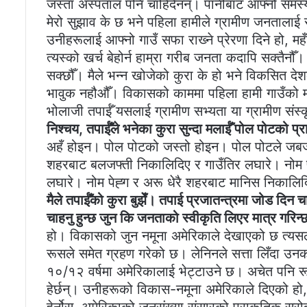
जस्ता अस्पताल पनि चाहिँदैनन्। पानीबाट आफ्नो समस्
मेरो सुझाव के छ भने पहिला हामीले ग्रामीण जनतालाई सफ
उनीहरूलाई आफ्नो गाउँ सफा राख्‍ने प्रेरणा दिने हो, म
त्यस्को खर्च बेहोर्न हाम्रा गरीब जनता कदापि सक्तैनौँ
सक्छौँ। मैले भन्न खोजेको कुरा के हो भने विकसित द
भावुक नहौऔँ। विकासको काममा पहिला हामी गाउँको मा
भोलाजी तपाईँ यसलाई ग्रामीण सभ्यता या ग्रामीण संस्कृ
निश्चय, तपाईँले भनेका कुरा सुन्दा मलाईँ पोल पोटको 
अहँ होइन। पोल पोटको जस्तो होइन। पोल पोटले जबर्जस
शहरबाट बलजफ्ती निकालिदिए र गाउँतिर लघारे। नोम प
लघारे। नोम पेह्ग र अरू धेरै शहरबाट मानिस निकालिद
मैले तपाईँको कुरा बुझेँ। तपाई प्रजातन्त्रमा जोड दिन चा
चाहनु हुन्छ जुन कि जनताको स्वीकृति लिएर मात्र गरिन्छ
हो। विकासको जुन नमूना अमेरिकाले देखाएको छ त्यसलाई
रूसले समेत ग्रहण गरेको छ। लेनिनले सत्ता लिँदा उनक
१०/१२ वर्षमा अमेरिकालाई भेट्टाउने छ। अचेत पनि 
हेर्छन्। उनीहरूको विकास-नमूना अमेरिकाले दिएको हो,