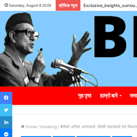
ब्रेकिङ न्युज
Exclusive_insights_surro
Saturday, August 8 2026
Facebook
गृह पृष्ठ
हाम्रो बारे
समा
Twitter
LinkedIn
Home
/
breaking
/
बीपीको अन्तिम अन्तरवार्ता: विदेशी सहायताले देश विकासमा
Messenger