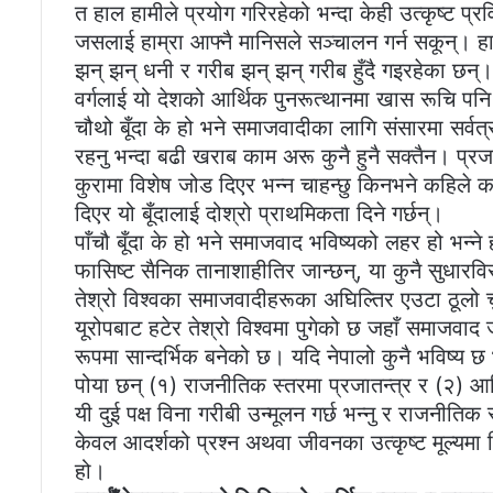
त हाल हामीले प्रयोग गरिरहेको भन्दा केही उत्कृष्ट प्
जसलाई हाम्रा आफ्नै मानिसले सञ्चालन गर्न सकून्। ह
झन् झन् धनी र गरीब झन् झन् गरीब हुँदै गइरहेका छन्। 
वर्गलाई यो देशको आर्थिक पुनरूत्थानमा खास रूचि पन
चौथो बूँदा के हो भने समाजवादीका लागि संसारमा सर्व
रहनु भन्दा बढी खराब काम अरू कुनै हुनै सक्तैन। प्रजात
कुरामा विशेष जोड दिएर भन्न चाहन्छु किनभने कहिले
दिएर यो बूँदालाई दोश्रो प्राथमिकता दिने गर्छन्।
पाँचौ बूँदा के हो भने समाजवाद भविष्यको लहर हो भन्न
फासिष्ट सैनिक तानाशाहीतिर जान्छन्, या कुनै सुधारव
तेश्रो विश्वका समाजवादीहरूका अघिल्तिर एउटा ठूलो
यूरोपबाट हटेर तेश्रो विश्वमा पुगेको छ जहाँ समाजवा
रूपमा सान्दर्भिक बनेको छ। यदि नेपालो कुनै भविष्य छ
पोया छन् (१) राजनीतिक स्तरमा प्रजातन्त्र र (२) आर
यी दुई पक्ष विना गरीबी उन्मूलन गर्छ भन्नु र राजनीतिक 
केवल आदर्शको प्रश्न अथवा जीवनका उत्कृष्ट मूल्यमा वि
हो।