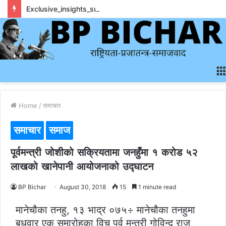
Exclusive_insights_surrounding_rainbet_empower_informed_crypto_wagering_decision
Home
/
समाचार
समाचार
समाज
पूर्वमन्त्री जोशीको सक्रियतामा जनहुँमा १ करोड ५२
लाखको खानेपानी आयोजनाको उद्घाटन
BP Bichar
August 30, 2018
15
1 minute read
मानेचौका तनहु, १३ भाद्र ०७५÷ मानेचौका तनहुमा
बुधवार एक समारोहका विच पूर्व मन्त्री गोविन्द राज