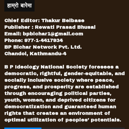
हाम्रो बारेमा
Chief Editor: Thakur Belbase
Publisher : Rewati Prasad Bhusal
Email:
bpbichar1@gmail.com
Phone: 977-1-4417934
BP Bichar Network Pvt. Ltd.
Chandol, Kathmandu-4
B P Ideology National Society foresees a
democratic, rightful, gender-equitable, and
socially inclusive society where peace,
progress, and prosperity are established
through encouraging political parties,
youth, women, and deprived citizens for
democratization and guaranteed human
rights that creates an environment of
optimal utilization of peoples’ potentials.