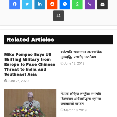
महामन्त्री आनन्द राज त्रीपाठी भानु नगर पलिका वोडा
नं ११ का वोडा अध्यक्ष तारा नरेश पौडेल , खानेपानी
Print
कार्यालय तनहुका प्रमुख चक्रपाणि आचार्यले
आयोजनाको महत्व वारे प्रकाश पारेका थिए ।
Related Articles
बजेटपछि खाद्यान्नमा अस्वभाविक
Mike Pompeo Says US
मूल्यवृद्धि, रन्थनिए उपभोक्ता
Shifting Military from
June 12, 2018
Europe to Face Chinese
Threat to India and
Southeast Asia
June 26, 2020
नेपाली काँगे्रस तनहुँका सभापति
डिल्लीराम अधिकारीद्धारा भ्रामक
समाचारको खण्डन
March 18, 2019