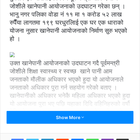
जोशीले खानेपानी आयोजनाको उदघाटन गरेका छन् ।
भानु नगर पलिका वोडा नं ११ मा १ करोड ५२ लाख
रुपैैँया लागतमा १९९ घरधुरलिाई एक घर एक धाराको
योजना नुसार खानेपानी आयोजनाको निर्माण सुरु भएको
हो ।
उक्त खानेपानी आयोजनाको उदघाटन गदै पूर्वमन्त्री
जोशीले शिक्षा स्वास्थ्य र स्वच्छ खाने पानी आम
जनताको मौलीक अधिकार भएको हुदा यो आयोजनाले
जनताको अधिकार पुरा गर्न सहयोग गरेको बताए ।
खानेपानीको अधिकार भनेकै महिला अधिकार भएको हुदा
यो आयोजना पुरा भए पछि यहाका दिदि वहिनिहरुको वर्षौ
देखिको चाहना र आवशयकता पुरा भएको उल्लेख गरे ।
Show More
खाने पानी आयोजनाका सभापति राजेन्द्र राज जोशीको
सभापतित्वमा भएको कार्यक्रममा रेडक्रस सोसाईटी
तनहुकी मन्त्री चिनु पोखरेल , ने।वी। संघका केन्द्रिय
LinkedIn
Reddit
Messenger
WhatsApp
Viber
Share via Email