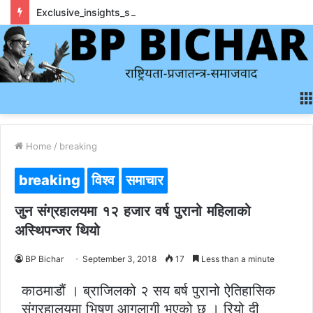
Exclusive_insights_surrounding_rainbet_empower_informed_crypto_wagering_decision
Home
/
breaking
breaking
विश्व
समाचार
जुन संग्रहालयमा १२ हजार वर्ष पुरानो महिलाको
अस्थिपन्जर थियो
BP Bichar
September 3, 2018
17
Less than a minute
काठमाडौं । ब्राजिलको २ सय बर्ष पुरानो ऐतिहासिक
संग्रहालयमा भिषण आगलागी भएको छ । रियो दी