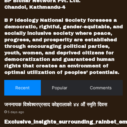
BP Bichar Network Pvt. Ltd.
Chandol, Kathmandu-4
B P Ideology National Society foresees a
democratic, rightful, gender-equitable, and
socially inclusive society where peace,
progress, and prosperity are established
through encouraging political parties,
youth, women, and deprived citizens for
democratization and guaranteed human
rights that creates an environment of
optimal utilization of peoples’ potentials.
Recent
Popular
Comments
जननायक विश्वेश्वरप्रसाद कोइरालाको ४४ औं स्मृति दिवस
5 days ago
Exclusive_insights_surrounding_rainbet_