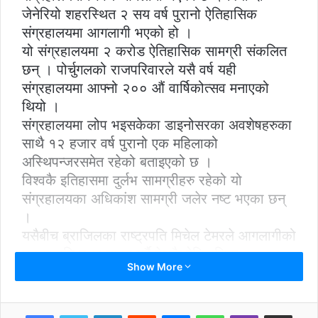
जेनेरियो शहरस्थित २ सय वर्ष पुरानो ऐतिहासिक
संग्रहालयमा आगलागी भएको हो ।
यो संग्रहालयमा २ करोड ऐतिहासिक सामग्री संकलित
छन् । पोर्चुगलको राजपरिवारले यसै वर्ष यही
संग्रहालयमा आफ्नो २०० औं वार्षिकोत्सव मनाएको
थियो ।
संग्रहालयमा लोप भइसकेका डाइनोसरका अवशेषहरुका
साथै १२ हजार वर्ष पुरानो एक महिलाको
अस्थिपन्जरसमेत रहेको बताइएको छ ।
विश्वकै इतिहासमा दुर्लभ सामग्रीहरु रहेको यो
संग्रहालयका अधिकांश सामग्री जलेर नष्ट भएका छन्
।
यसैबीच ब्राजिलका राष्ट्रपति मिचेल टेमरले आगलागीको
घटनाप्रति दुःख व्यक्त गर्र्दै देशकै ऐतिहासिक
Show More
संग्रहालयलमा भएको क्षतिले देशको पहिचान नष्ट भएको
प्रतिक्रिया दिएका छन् । आगलागीको कारण थाहा
भएको छैन । एजेन्सी
LinkedIn
Reddit
Messenger
WhatsApp
Viber
Share via Email