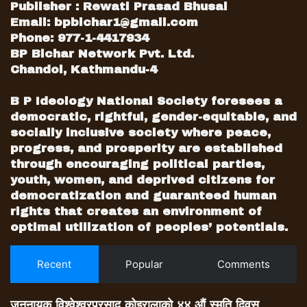
Publisher : Rewati Prasad Bhusal
Email:
bpbichar1@gmail.com
Phone: 977-1-4417934
BP Bichar Network Pvt. Ltd.
Chandol, Kathmandu-4
B P Ideology National Society foresees a
democratic, rightful, gender-equitable, and
socially inclusive society where peace,
progress, and prosperity are established
through encouraging political parties,
youth, women, and deprived citizens for
democratization and guaranteed human
rights that creates an environment of
optimal utilization of peoples’ potentials.
Recent
Popular
Comments
जननायक विश्वेश्वरप्रसाद कोइरालाको ४४ औं स्मृति दिवस