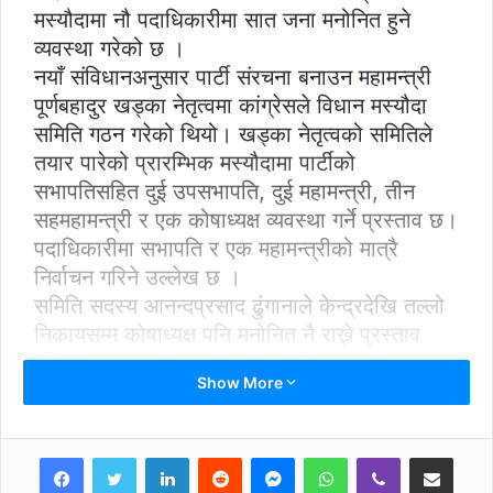
मस्यौदामा नौ पदाधिकारीमा सात जना मनोनित हुने
व्यवस्था गरेको छ ।
नयाँ संविधानअनुसार पार्टी संरचना बनाउन महामन्त्री
पूर्णबहादुर खड्का नेतृत्वमा कांग्रेसले विधान मस्यौदा
समिति गठन गरेको थियो। खड्का नेतृत्वको समितिले
तयार पारेको प्रारम्भिक मस्यौदामा पार्टीको
सभापतिसहित दुई उपसभापति, दुई महामन्त्री, तीन
सहमहामन्त्री र एक कोषाध्यक्ष व्यवस्था गर्ने प्रस्ताव छ।
पदाधिकारीमा सभापति र एक महामन्त्रीको मात्रै
निर्वाचन गरिने उल्लेख छ ।
समिति सदस्य आनन्दप्रसाद ढुंगानाले केन्द्रदेखि तल्लो
निकायसम्म कोषाध्यक्ष पनि मनोनित नै राख्ने प्रस्ताव
गरिएको बताए। केन्द्रसँगै प्रदेश, जिल्ला, संघीय
Show More
निर्वाचन क्षेत्र, प्रादेशिक निर्वाचन क्षेत्र र स्थानीय
तहको गाउँटोल कमिटीसम्मको कांग्रेसको संरचना नयाँ
संविधानअनुसार समानुपातिक समावेशिताको आधारमा
LinkedIn
Reddit
Messenger
WhatsApp
Viber
Share via Email
हुने विधानमै उल्लेख छ। विधानको मस्यौदामा स्थायी