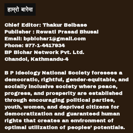
हाम्रो बारेमा
Chief Editor: Thakur Belbase
Publisher : Rewati Prasad Bhusal
Email:
bpbichar1@gmail.com
Phone: 977-1-4417934
BP Bichar Network Pvt. Ltd.
Chandol, Kathmandu-4
B P Ideology National Society foresees a
democratic, rightful, gender-equitable, and
socially inclusive society where peace,
progress, and prosperity are established
through encouraging political parties,
youth, women, and deprived citizens for
democratization and guaranteed human
rights that creates an environment of
optimal utilization of peoples’ potentials.