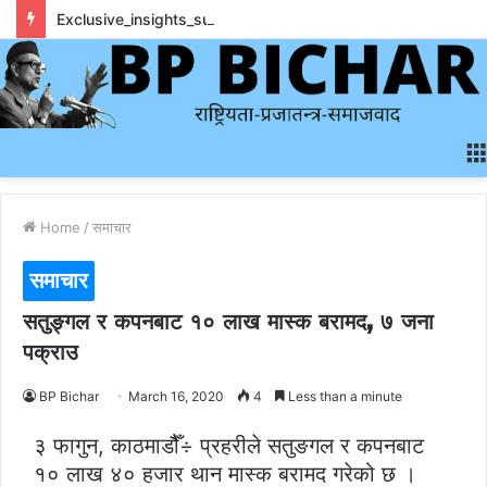
Exclusive_insights_surrounding_rainbet_empower_informed_crypto_wagering_decision
Home
/
समाचार
समाचार
सतुङ्गल र कपनबाट १० लाख मास्क बरामद, ७ जना
पक्राउ
BP Bichar
March 16, 2020
4
Less than a minute
३ फागुन, काठमाडौैँ÷ प्रहरीले सतुङगल र कपनबाट
१० लाख ४० हजार थान मास्क बरामद गरेको छ ।