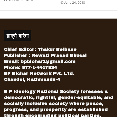
October 22, 2019
June 24, 2018
हाम्रो बारेमा
Chief Editor: Thakur Belbase
Publisher : Rewati Prasad Bhusal
Email:
bpbichar1@gmail.com
Phone: 977-1-4417934
BP Bichar Network Pvt. Ltd.
Chandol, Kathmandu-4
B P Ideology National Society foresees a
democratic, rightful, gender-equitable, and
socially inclusive society where peace,
progress, and prosperity are established
through encouraging political parties,