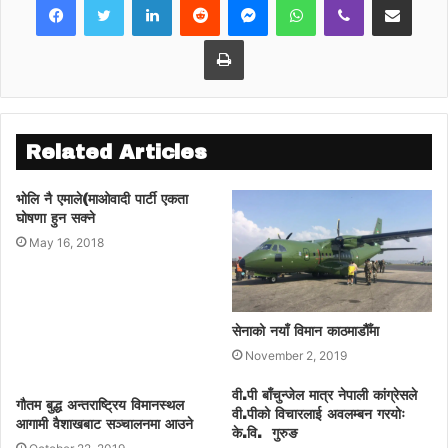
तीन सय बढी महासमिति सदस्यले उक्त अभियानमा
हस्ताक्षर गरेका छन् । नेपाली कांग्रेसका केही नेताहरुले
Print
हिन्दु धर्मबारे जनमत संग्रह गर्नुपर्ने वा धर्म निरेपक्ष
खारेजी गर्नुपर्ने माग राख्दैं आएका छन् ।
Related Articles
भोलि नै एमाले(माओवादी पार्टी एकता
घोषणा हुन सक्ने
May 16, 2018
सेनाको नयाँ विमान काठमाडौैँमा
November 2, 2019
वी.पी बाँचुन्जेल मात्र नेपाली कांग्रेसले
गौतम बुद्ध अन्तराष्ट्रिय विमानस्थल
वी.पीको विचारलाई अवलम्बन गरयोः
आगामी वैशाखबाट सञ्चालनमा आउने
के.वि‍. ‍ गुरुङ