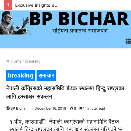
Exclusive_insights_surrounding_rainbet_empower_informed_crypto_wagering_decision
Home
/
breaking
breaking
समाचार
नेपाली काँगे्रसको महासमिति बैठक स्थलमा हिन्दु राष्ट्रका
लागि हस्ताक्षर संकलन
BP Bichar
December 16, 2018
8
1 minute read
१ पौष, काठमाडौैँ÷ नेपाली कांग्रेसको महासमिति बैठक
स्थलमै हिन्दु राष्ट्रका लागि हस्ताक्षर संकलन गरिएको छ