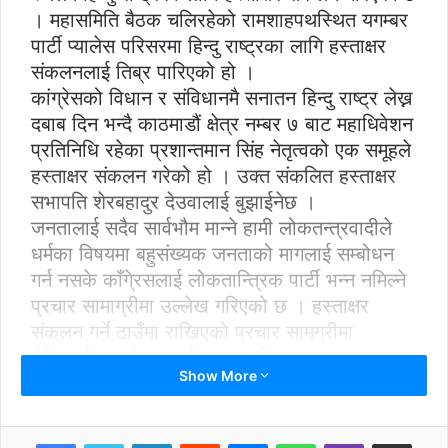
। महासमिति बैठक चलिरहेको रामशाहपथस्थित यगम्बर
पार्टी प्यालेस परिसरमा हिन्दु राष्ट्रका लागि हस्ताक्षर
संकलनलाई तिब्र पारिएको हो ।
कांग्रेसको विधान र संविधानमै सनातन हिन्दु राष्ट्र लेख्न
दबाब दिन भन्दै काठमाडौं क्षेत्र नम्बर ७ बाट महाधिवेशन
प्रतिनिधि रहेका प्रशान्तमान सिंह नेतृत्वको एक समूहले
हस्ताक्षर संकलन गरेको हो । उक्त संकलित हस्ताक्षर
सभापति शेरबहादुर देउवालाई बुझाईनेछ ।
जनतालाई सदैव सार्वभौम मान्ने हामी लोकतन्त्रवादीले
धर्मका विषयमा बहुसंख्यक जनताको मागलाई सम्बोधन
गर्न नसके काँगे्रसलाई लोकतान्त्रिक पार्टी भन्न नमिल्ने
प्रचार सामाग्रीमा उल्लेख गरिएको छ । हस्ताक्षर
संकलन गर्ने ठाउँमा राखिएको प्रचार सामग्रीमा
लेखिएको छ, ‘नेपाललाई सनातन हिन्दु राष्ट्रका रूपमा
Show More
अंगिकार गर्ने गरी पार्टीको विधान र संविधान संशोधन
हुनुपर्छ। यसका लागि कांग्रेसले नेतृत्व गर्नुपर्छ भन्दै
महासमिति सदस्यको हस्ताक्षर गरेका छौं।’
LinkedIn
Reddit
Messenger
WhatsApp
Viber
Share via Email