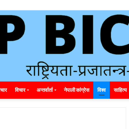
unding_rainbet_empower_informed_crypto_wagering_decision
चार
विचार
अन्तर्वार्ता
नेपाली कांग्रेस
विश्व
साहित्य