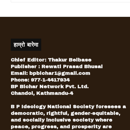
हाम्रो बारेमा
Chief Editor: Thakur Belbase
Publisher : Rewati Prasad Bhusal
Email:
bpbichar1@gmail.com
Phone: 977-1-4417934
BP Bichar Network Pvt. Ltd.
Chandol, Kathmandu-4
B P Ideology National Society foresees a
democratic, rightful, gender-equitable,
and socially inclusive society where
peace, progress, and prosperity are