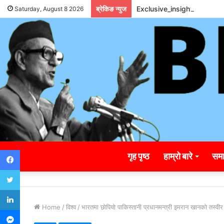
ब्रेकिङ न्युज
Exclusive_insights_surro
Saturday, August 8 2026
Facebook
गृह पृष्ठ
हाम्रो बारे
समा
Twitter
LinkedIn
Home
/
विश्व
/
भारतमा छोपियो पाकिस्तानी प्रधानमन्त्री इमरान खानको तस्वीर
Messenger