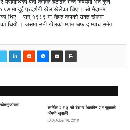
समाथिको पर्दा कहिले हटाइने भन्ने विषयमा भने कुनै
८७ मा दुई प्रदर्शनी खेल खेलेका थिए । सो मैदानमा
ध खेलेका थिए । सन् १९८९ मा नेहरु कपको उक्त खेलमा
एको थियो । जसमा उनी खेलको म्यान अफ द म्याच समेत
LinkedIn
Reddit
Messenger
Share via Email
Print
ोक्सुण्डोसम्म
कार्तिक २ र ३ गते देशभर भिटामिन ए र जुकाको
औषधी खुवाइँदै
October 16, 2019