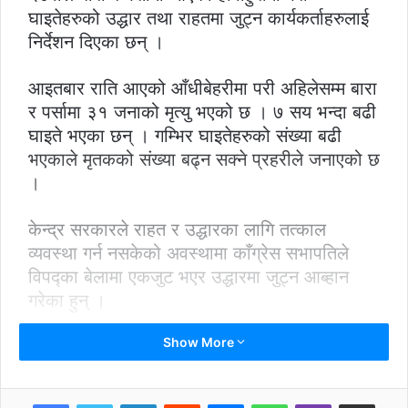
घाइतेहरुको उद्धार तथा राहतमा जुट्न कार्यकर्ताहरुलाई
निर्देशन दिएका छन् ।
आइतबार राति आएको आँधीबेहरीमा परी अहिलेसम्म बारा
र पर्सामा ३१ जनाको मृत्यु भएको छ । ७ सय भन्दा बढी
घाइते भएका छन् । गम्भिर घाइतेहरुको संख्या बढी
भएकाले मृतकको संख्या बढ्न सक्ने प्रहरीले जनाएको छ
।
केन्द्र सरकारले राहत र उद्धारका लागि तत्काल
व्यवस्था गर्न नसकेको अवस्थामा काँग्रेस सभापतिले
विपद्का बेलामा एकजुट भएर उद्धारमा जुट्न आब्हान
गरेका हुन् ।
Show More
अझै पनि धेरै स्थानमा उद्धारको प्रयास भइरहेको छ ।
रातिमा भएको घटनाले गर्दा तत्काल उद्धारमा समस्या
भएको बताइएको छ ।
LinkedIn
Reddit
Messenger
WhatsApp
Viber
Share via Email