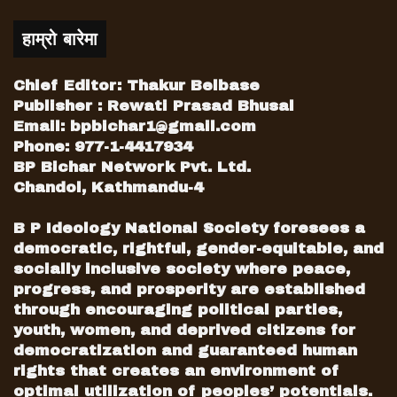
हाम्रो बारेमा
Chief Editor: Thakur Belbase
Publisher : Rewati Prasad Bhusal
Email:
bpbichar1@gmail.com
Phone: 977-1-4417934
BP Bichar Network Pvt. Ltd.
Chandol, Kathmandu-4
B P Ideology National Society foresees a
democratic, rightful, gender-equitable, and
socially inclusive society where peace,
progress, and prosperity are established
through encouraging political parties,
youth, women, and deprived citizens for
democratization and guaranteed human
rights that creates an environment of
optimal utilization of peoples’ potentials.