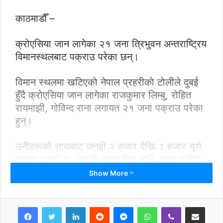
काठमाडौँ –
क्रोएसिया जान लागेका २१ जना त्रिभुवन अन्तराष्ट्रिय
विमानस्थलबाट पक्राउ परेका छन्।
विमान स्थलमा खटिएकाे नेपाल प्रहरीकाे टाेलीले दुबई
हुँदै क्रोएसिया जान लागेका राजकुमार लिम्बु, रोहित
रायमाझी, गोविन्द राना लगायत २१ जना पक्राउ परेका
हुन्।
उनीहरूको साथबाट जनही २ हजार देखि ३ हजार युरो
बरामद भएको छ, जबकी राहदानीमा त्यति रकम दरपिट
गरेको थिएन।
Show More
सोधपुछका क्रममा पदमबहादुर विश्वकर्माले पठाएको
LinkedIn
Reddit
Messenger
WhatsApp
Viber
Share via Email
बयान दिएपछि प्रहरीले उनलाई पनि विमानस्थालको गेट