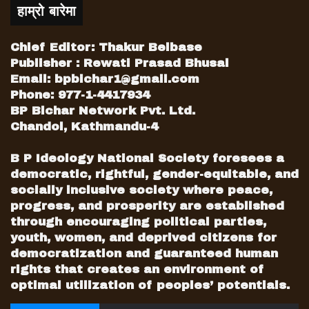
हाम्रो बारेमा
Chief Editor: Thakur Belbase
Publisher : Rewati Prasad Bhusal
Email:
bpbichar1@gmail.com
Phone: 977-1-4417934
BP Bichar Network Pvt. Ltd.
Chandol, Kathmandu-4
B P Ideology National Society foresees a
democratic, rightful, gender-equitable, and
socially inclusive society where peace,
progress, and prosperity are established
through encouraging political parties,
youth, women, and deprived citizens for
democratization and guaranteed human
rights that creates an environment of
optimal utilization of peoples’ potentials.