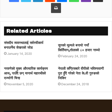
बाहिर पक्राउ गरेको छ। उनको साथबाट १ लाख २०
Print
हजार रुपैयाँ बरामद भएको छ।
थप अनुसन्धान र कानुनी कारबाहीका लागि उनीहरुलाई
राजश्व अनुसन्धान विभाग पठाइएको प्रहरीले जनाएको
Related Articles
छ।
संसदीय ब्यवस्थालाई सर्वस्वीकार्य
copied from desh sanchar
सुनको मूल्यले बनायो नयाँ
बनाउर्नेमा शेखरको जोड
किर्तिमान,तोलाको ८० हजार नाघ्यो
January 14, 2020
February 24, 2020
नरवणेको मुख्य औपचारिक कार्यक्रम
नेपाली काँगे्रसबारे वीपीको भविश्यवाणी
आज, पाउँदै छन् मानार्थ महारथीको
पुरा हुँदै गरेको नेता के.वी गुरुङको
दर्ज्यानी चिन्ह
जिकिर
November 5, 2020
December 24, 2018