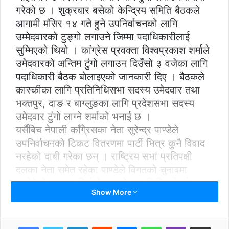
गरेको छ । शुक्रबार बसेको केन्द्रिय समिति बैठकले
आगामी मंसिर १४ गते हुने उपनिर्वाचनको लागि
उम्मेदवारको टुङ्गो लगाउने जिम्मा पदाधिकारीलाई
सुम्मिएको थियो । कांग्रेस प्रवक्ता विश्वप्रकाश शर्माले
उमेदवारको अन्तिम टुंगो लगाउन दिउँसो ३ वजेका लागि
पदाधिकारी बैठक बोलाइएको जानकारी दिए । बैठकले
कास्कीका लागि प्रतिनिधिसभा सदस्य उमेदवार तथा
भक्तपुर, दाङ र बाग्लुङका लागि प्रदेशसभा सदस्य
उमेदवार टुंगो लाग्ने शर्माको भनाई छ ।
यर्सैबिच नेपाली काँगे्रसका नेता सुरेन्द्र पाण्डेले
उपनिर्वाचनको टिकट वितरणमा पार्टी भित्र कुनै विवाद
नरहेको दाबी गरेका छन् । राष्ट्रिय सभा प्रतिपक्षी
दलका नेता समेत रहेका पाण्डेले विगतको चुनावमा
ब्यहोरेको हारबाट शिर्ष नेताहरुले पाठ सिकिसकेको
Show More
जिकिर समेत गरे । रेडियो अन्नपूर्ण नेपालसँग कुराकानी
गदै पाण्डेले सत्तारुढ नेकपाको बहुमतको दम्भलाई
उपनिर्वाचन मार्फत तोड्नुपर्नेमा जोड दिए । सरकारले
LinkedIn
Reddit
Messenger
WhatsApp
Viber
Share via Email