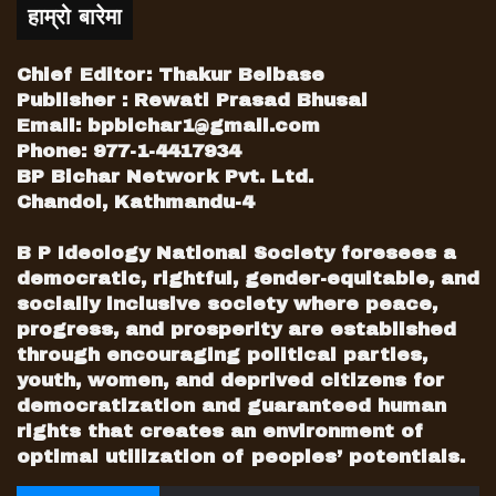
हाम्रो बारेमा
Chief Editor: Thakur Belbase
Publisher : Rewati Prasad Bhusal
Email:
bpbichar1@gmail.com
Phone: 977-1-4417934
BP Bichar Network Pvt. Ltd.
Chandol, Kathmandu-4
B P Ideology National Society foresees a
democratic, rightful, gender-equitable, and
socially inclusive society where peace,
progress, and prosperity are established
through encouraging political parties,
youth, women, and deprived citizens for
democratization and guaranteed human
rights that creates an environment of
optimal utilization of peoples’ potentials.