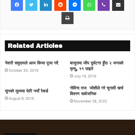
सोचे अनुसारको जनमत नरहेकोले परिणाम काँगे्रसको
पक्षमा आउने उनको भनाई छ । तर नेपाली काँगे्रसका
Print
सबै संयन्त्र निस्कृय बन्दा पार्टीको प्रभाव खस्किएको
नेता पाण्डेको तर्क छ ।
Related Articles
नेवारी समुदायले आज किजा पूजा गदै
बाजुरामा जीप दुर्घटना हुँदा २ जनाको
मृत्यु, ११ घाइते
October 30, 2019
July 19, 2019
गोविन्द राज जोशीले गरे चुनावी खर्च
सुनको मूल्यमा फेरि नयाँ रेकर्ड
विवरण सार्वजनिक
August 8, 2019
November 28, 2022