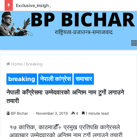
Exclusive_insights_surrounding_rainbet_empower_informed_crypto_wagering_decision
Home
/
breaking
breaking
नेपाली कांग्रेस
समाचार
नेपाली काँग्रेसमा उम्मेदवारको अन्तिम नाम टुगों लगाउने
तयारी
BP Bichar
November 3, 2019
4
1 minute read
१७ कात्तिक, काठमाडौैँ÷ प्रमुख प्रतिपक्षि कागे्रसले
आइतबार उम्मेदवारको अन्तिम नाम टुगों लगाउने तयारी