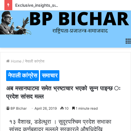
Exclusive_insights_surrounding_rainbet_empower_informed_crypto_wagering_decision
Home
/
नेपाली कांग्रेस
नेपाली कांग्रेस
समाचार
अब मसानघाटमा समेत भ्रष्टाचार भएको सुन्न पाइन्छ ः
प्रदेश सांसद मल्ल
BP Bichar
April 26, 2019
10
1 minute read
१३ वैशाख, डडेल्धुरा । सुदूरपश्चिम प्रदेश सभाका
सांसद कर्णबहादुर मल्लले सरकारले औषधिदेखि