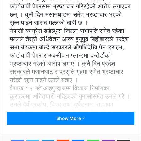
फोटोकपी पेपरसम्म भ्रष्टाचार गरिरहेको आरोप लगाएका
छन् । कुनै दिन मसानघाटमा समेत भ्रष्टाचार भएको
सुन्न पाइने सांसद मल्लको दाबी छ ।
नेपाली कांग्रेस डडेल्धुरा जिल्ला सभापति समेत रहेका
मल्लले तेश्रो अधिवेशन अन्त्य हुनुपूर्व बिहीबारको प्रदेश
सभा बैठकमा बोल्दै सरकारले औषधिदेखि पेन ड्राइभ,
फोटोकपी पेपर र अक्सीजन प्लान्टमा करोडौंको
भ्रष्टाचार गरेको आरोप लगाए । कुनै दिन प्रदेश
सरकारले मसानघाट र प्रसूति गृहमा समेत भ्रष्टाचार
गरेको सुन्न पाइने उनले बताए ।
वैशाख १२ गते आइपुग्दासम्म विकास निर्माणका
कुराहरुमा अख्तियारी नदिइएको गुनासोसमेत उनले गरे ।
उनले दैवीप्रकोप, विपद् तथा दुर्घटनामा राहतका
कुरालाई सरकारले उपहास गरेको आरोप समेत लगाएका
Show More
थिए । उनले सार्वभौम संसदलाई उपेक्षा गर्ने सरकारको
शैलीलाई नेपाली कांग्रेसले स्वीकार नगर्ने भन्दै
सत्तापक्षलाई जिम्मेवार बन्न सरकारको ध्यानाकर्षण पनि
LinkedIn
Reddit
Messenger
WhatsApp
Viber
Share via Email