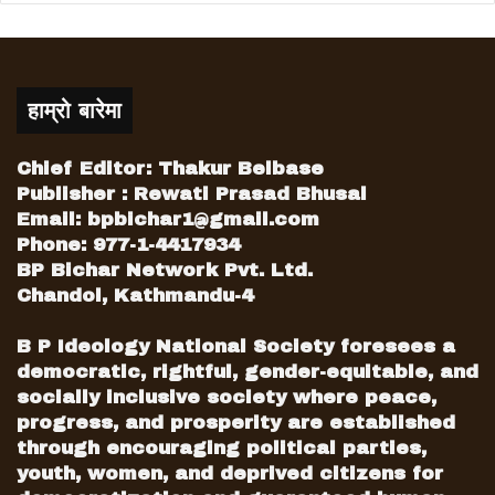
हाम्रो बारेमा
Chief Editor: Thakur Belbase
Publisher : Rewati Prasad Bhusal
Email:
bpbichar1@gmail.com
Phone: 977-1-4417934
BP Bichar Network Pvt. Ltd.
Chandol, Kathmandu-4
B P Ideology National Society foresees a
democratic, rightful, gender-equitable, and
socially inclusive society where peace,
progress, and prosperity are established
through encouraging political parties,
youth, women, and deprived citizens for