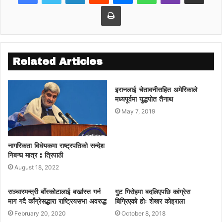
बनाउनको लागि अब गाउँ गाउँमा जान यहि २८ गते बीपी
Print
विचार समाज तनहँुको जिल्ला अधिवेशन तथा नेपाली
कांगे्रस क्षेत्र नं १ तनहँुको क्षेत्रीय भेला डुमे्रमा राख्ने
तय गरिएको बताए । उनले गाउँ गाउँमा गएर अब पहिलेझैं
पार्टीको संगठन बलियो बनाउन लाग्ने बताए । लामो
Related Articles
समयसम्म आफू नेतृत्वमा नरहँदा कमजोर बनेको संगठन
सम्हाल्न आफू गाउँ गाउँ खटिने जोशीले बताए । जोशी
इरानलाई चेतावनीसहित अमेरिकाले
केही दिन पार्टी र पार्टी निकट विभिन्न कार्यक्रममा
मध्यपूर्वमा युद्धपोत तैनाथ
सहभागी हुने बताइएको छ । उनले व्यास २
May 7, 2019
मालपोतलाईनस्थित पार्टी कार्यालयको पनि निरिक्षण गर्दै
कार्यकर्तासँग अन्र्तक्रिया गरेका थिए ।
नागरिकता विधेयकमा राष्ट्रपतिको सन्देश
निबन्ध मात्र : त्रिपाठी
August 18, 2022
सञ्चारमन्त्री बाँस्कोटालाई बर्खास्त गर्न
गुट गिरोहमा बदलिएपछि कांग्रेस
माग गदै काँग्रेसद्धारा राष्ट्रियसभा अवरुद्ध
बिग्रिएको होः शेखर कोइराला
February 20, 2020
October 8, 2018