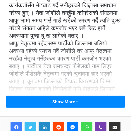
कार्यकर्तासँग भेटघाट गर्दै उनीहरुको जिज्ञासा समाधान
गरेका हुन् । नेता जोशीले तनहुँमा कांग्रेसको संगठनमा
आफू लामो समय गाउँ गाउँ खटेको स्मरण गर्दै त्यति दुःख
गरेको संगठन अहिले कमजोर भएर सबै सिट हार्ने
अवस्थामा पुग्दा दुःख लागेको बताए ।
आफू नेतृत्वमा रहँदासम्म पार्टीको जिल्लामा बलियो
अवस्था रहेको स्मरण गर्दै जोशीले तर आफू नेतृत्वमा
नरहँदा नेतृत्व गर्नेहरुका कारण पार्टी कमजोर भएको
बताए । पार्टीका नेता रामचन्द्र पौडेलको नाम लिएर
जोशीले पौडेलकै नेतृत्वमा गएको चुनावमा हार भएको
बताए । चुनावमा जिल्लाको टिकट वितरणको जिम्मा
लिएका कारण हारको जिम्मेवारी पनि पौडेलले लिनुपर्ने
नेता जोशीले बताए । आफूले चुनावमा आफ्नो जित मात्र
Show More
निश्चित गर्न विपक्षी उम्मेदवारसँग सहकार्य गरेको आरोप
लगाएका नेता जोशीले यसै कारण चुनावमा हार भएको
बताए ।
LinkedIn
Reddit
Messenger
WhatsApp
Viber
Share via Email
पूर्व मन्त्रीसमेत रहेका जोशीले कांगे्रसलाई बलियो