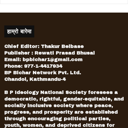
हाम्रो बारेमा
Chief Editor: Thakur Belbase
Publisher : Rewati Prasad Bhusal
Email:
bpbichar1@gmail.com
Phone: 977-1-4417934
BP Bichar Network Pvt. Ltd.
Chandol, Kathmandu-4
B P Ideology National Society foresees a
democratic, rightful, gender-equitable, and
socially inclusive society where peace,
progress, and prosperity are established
through encouraging political parties,
youth, women, and deprived citizens for