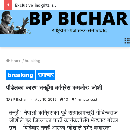
Exclusive_insights_surrounding_rainbet_empower_informed_crypto_wagering_decision
Home
/
breaking
breaking
समाचार
पौडेलका कारण तनहुँमा कांग्रेस कमजोरः जोशी
BP Bichar
May 10, 2019
10
1 minute read
तनहुँ÷ नेपाली कांगे्रसका पूर्व सहमहामन्त्री गोविन्दराज
जोशीले गृह जिल्लाका पार्टी कार्यकर्तासँग भेटघाट गरेका
छन् । बिहिबार तनहुँ आएका जोशीले डुमे्र बजारका