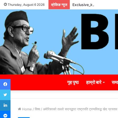
ब्रेकिङ न्युज
Exclusive_insights_surro
Thursday, August 6 2026
Facebook
गृह पृष्ठ
हाम्रो बारे
समा
Twitter
LinkedIn
Home
/
विश्व
/
अमेरिकाको तल्लो सदनद्धारा राष्ट्रपति ट्रम्पविरुद्ध खेद प्रस्ताव
Messenger