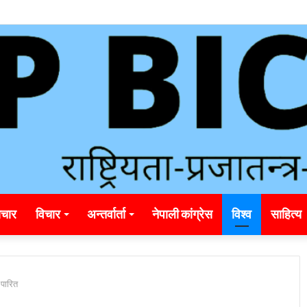
unding_rainbet_empower_informed_crypto_wagering_decision
चार
विचार
अन्तर्वार्ता
नेपाली कांग्रेस
विश्व
साहित्य
 पारित