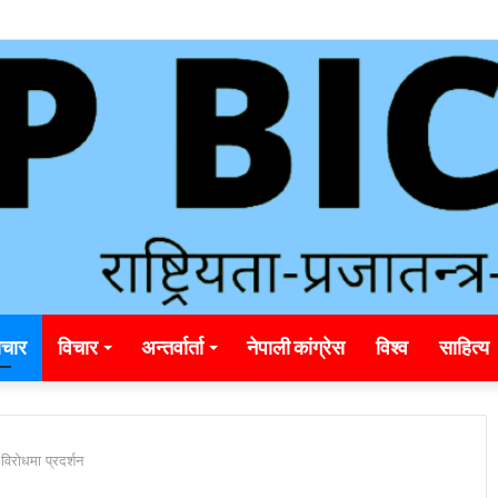
unding_rainbet_empower_informed_crypto_wagering_decision
चार
विचार
अन्तर्वार्ता
नेपाली कांग्रेस
विश्व
साहित्य
िरोधमा प्रदर्शन