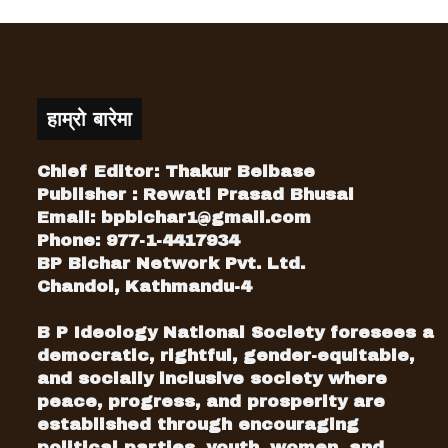
हाम्रो बारेमा
Chief Editor: Thakur Belbase
Publisher : Rewati Prasad Bhusal
Email:
bpbichar1@gmail.com
Phone: 977-1-4417934
BP Bichar Network Pvt. Ltd.
Chandol, Kathmandu-4
B P Ideology National Society foresees a
democratic, rightful, gender-equitable,
and socially inclusive society where
peace, progress, and prosperity are
established through encouraging
political parties, youth, women, and