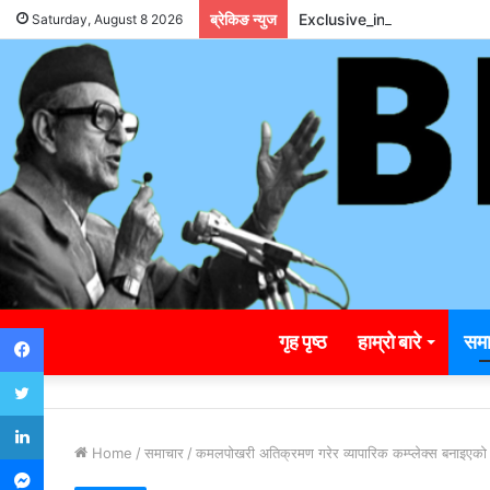
ब्रेकिङ न्युज
Exclusive_insights_surro
Saturday, August 8 2026
Facebook
गृह पृष्ठ
हाम्रो बारे
समा
Twitter
LinkedIn
Home
/
समाचार
/
कमलपोखरी अतिक्रमण गरेर व्यापारिक कम्प्लेक्स बनाइएको व
Messenger