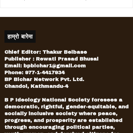
हाम्रो बारेमा
Chief Editor: Thakur Belbase
Publisher : Rewati Prasad Bhusal
Email:
bpbichar1@gmail.com
Phone: 977-1-4417934
BP Bichar Network Pvt. Ltd.
Chandol, Kathmandu-4
B P Ideology National Society foresees a
democratic, rightful, gender-equitable, and
socially inclusive society where peace,
progress, and prosperity are established
through encouraging political parties,