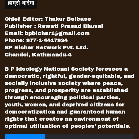
हाम्रो बारेमा
Chief Editor: Thakur Belbase
Publisher : Rewati Prasad Bhusal
Email:
bpbichar1@gmail.com
Phone: 977-1-4417934
BP Bichar Network Pvt. Ltd.
Chandol, Kathmandu-4
B P Ideology National Society foresees a
democratic, rightful, gender-equitable, and
socially inclusive society where peace,
progress, and prosperity are established
through encouraging political parties,
youth, women, and deprived citizens for
democratization and guaranteed human
rights that creates an environment of
optimal utilization of peoples’ potentials.