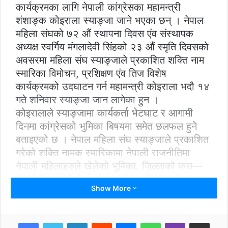
कार्यक्रमका लागि नेपाली कांग्रेसका महामन्त्री
शंशाङ्क कोइराला स्याङ्जा जाने भएका छन् । नेपाल
महिला संघको ७२ औं स्थापना दिवस एंव संस्थापक
अध्यक्ष स्वर्गिय मंगलादेवी सिंहको २३ औं स्मृति दिवसको
अवसरमा महिला संघ स्याङ्जाले प्रकाशित शक्ति नाम
स्मारिका विमोचन, प्रशिक्षण एंव तिज विशेष
कार्यक्रमको उदघाटन गर्न महामन्त्री कोइराला भदौ १४
गते शनिवार स्याङ्जा जान लागेका हुन ।
कोइरालाले स्याङ्जामा कार्यकर्ता भेटघाट र आगामी
दिनमा कांग्रेसको भुमिका बिषयमा समेत छलफल हुने
बताइएको छ । नेपाल महिला संघ स्याङ्जाले प्रकाशित
गरेको शक्ति नामक स्मारिकामा नेपाली राजनीतिमा
नेपाली महिलाहरुले खेलेको भुमिका, जिल्लाको कस—
कसले नेतृत्व गरेको थियो लगायतका बिषय र नेता तथा
Show More
कार्यकर्ताहरुको लेखलाई समेटेर पुस्तक तयार पारिएको
जिल्ला अध्यक्ष कल्पना तिवारीले जानकारी दिइन् ।
महामन्त्री कोइराला उद्घाटन गर्ने कार्यक्रमलाई सफल
LinkedIn
Reddit
Messenger
WhatsApp
Viber
Share via Email