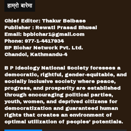
हाम्रो बारेमा
Chief Editor: Thakur Belbase
Publisher : Rewati Prasad Bhusal
Email:
bpbichar1@gmail.com
Phone: 977-1-4417934
BP Bichar Network Pvt. Ltd.
Chandol, Kathmandu-4
B P Ideology National Society foresees a
democratic, rightful, gender-equitable, and
socially inclusive society where peace,
progress, and prosperity are established
through encouraging political parties,
youth, women, and deprived citizens for
democratization and guaranteed human
rights that creates an environment of
optimal utilization of peoples’ potentials.