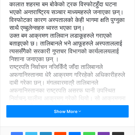
कालात शहरमा बम बोकेको ट्रक विस्फोटहुँदा घटना
भएको अन्तराष्ट्रिय सञ्चार माध्यमहरुले जनाएका छन्।
विस्फोटका कारण अस्पतालको केही भागमा क्षति पुग्नुका
साथै एम्बुलेन्सहरु ध्वस्त भएका छन्।
उक्त बम आक्रमण तालिवान लडाकूहरुले गराएको
बताइएको छ। तालिबानले भने आफूहरुले अस्पताललाई
त्‍यससँगैको सरकारी गुप्तचर विभागको कार्यलालयलाई
निशाना जनाएका छन् ।
राष्ट्रपति निर्वाचन नजिकिँदै जाँदा तालिबानले
अफगानिस्तानमा धेरै आक्रमण गरिरहेको अधिकारीहरुले
दाबी गरेका छन्। मंगलवारमात्रै तालिबानले
अफगानिस्तानका राष्ट्रपति असरफ घानी उपस्थित
निर्वाचन र्‍यालीमा आक्रमण गरेको थियो। सो आक्रमणमा
२६ जनाको मृत्यु भएको थियो।
Show More
LinkedIn
Reddit
Messenger
WhatsApp
Viber
Share via Email