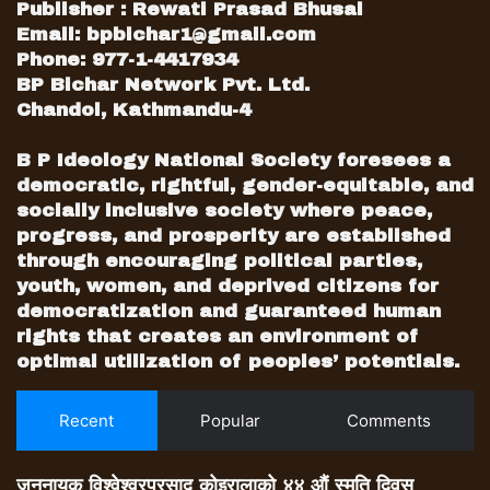
Publisher : Rewati Prasad Bhusal
Email:
bpbichar1@gmail.com
Phone: 977-1-4417934
BP Bichar Network Pvt. Ltd.
Chandol, Kathmandu-4
B P Ideology National Society foresees a
democratic, rightful, gender-equitable, and
socially inclusive society where peace,
progress, and prosperity are established
through encouraging political parties,
youth, women, and deprived citizens for
democratization and guaranteed human
rights that creates an environment of
optimal utilization of peoples’ potentials.
Recent
Popular
Comments
जननायक विश्वेश्वरप्रसाद कोइरालाको ४४ औं स्मृति दिवस