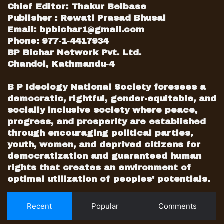
Chief Editor: Thakur Belbase
Publisher : Rewati Prasad Bhusal
Email:
bpbichar1@gmail.com
Phone: 977-1-4417934
BP Bichar Network Pvt. Ltd.
Chandol, Kathmandu-4
B P Ideology National Society foresees a
democratic, rightful, gender-equitable, and
socially inclusive society where peace,
progress, and prosperity are established
through encouraging political parties,
youth, women, and deprived citizens for
democratization and guaranteed human
rights that creates an environment of
optimal utilization of peoples’ potentials.
Recent
Popular
Comments