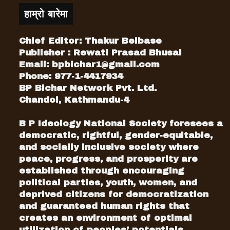
हाम्रो बारेमा
Chief Editor: Thakur Belbase
Publisher : Rewati Prasad Bhusal
Email:
bpbichar1@gmail.com
Phone: 977-1-4417934
BP Bichar Network Pvt. Ltd.
Chandol, Kathmandu-4
B P Ideology National Society foresees a
democratic, rightful, gender-equitable,
and socially inclusive society where
peace, progress, and prosperity are
established through encouraging
political parties, youth, women, and
deprived citizens for democratization
and guaranteed human rights that
creates an environment of optimal
utilization of peoples’ potentials.