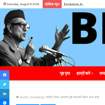
ब्रेकिङ न्युज
Exclusive_insights_surro
Saturday, August 8 2026
Facebook
गृह पृष्ठ
हाम्रो बारे
समा
Twitter
LinkedIn
Home
/
breaking
/
संघीय संसद अन्र्तगत दुबै सदनको बैठक आज बस्दै
Messenger