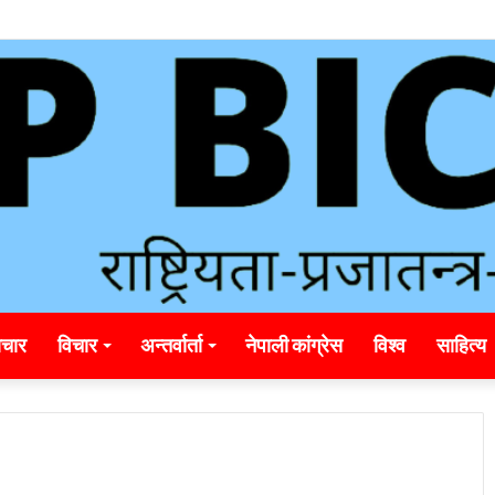
unding_rainbet_empower_informed_crypto_wagering_decision
चार
विचार
अन्तर्वार्ता
नेपाली कांग्रेस
विश्व
साहित्य