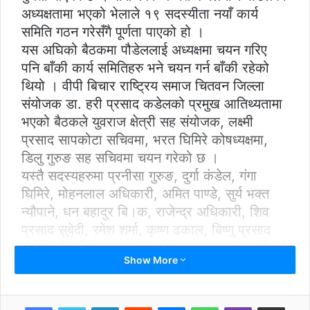
अध्यक्षतामा भएको भेलाले १९ सदस्यीता नयाँ कार्य
समिति गठन गरेसँगै पूर्णता पाएको हो ।
यस अघिको बैठकमा पौडेललाई अध्यक्षमा चयन गरिए
पनि बाँकी कार्य समितिहरु भने चयन गर्न बाँकी रहेको
थियो । वीपी बिचार राष्ट्रिय समाज चितवन जिल्ला
संयोजक डा. हरी प्रसाद कडेलको प्रमुख आतिथ्यतामा
भएको बैठकले युवराज क्षेत्री सह संयोजक, लक्ष्मी
प्रसाद सापकोटा सचिवमा, भरत घिमिरे कोषध्यक्षमा,
डिलु गुरुङ सह सचिवमा चयन गरेको छ ।
यस्तै सदस्यहरुमा प्रनीसा गुरुङ, दुर्गा कंडेल, गंगा
घिमिरे, मोहनलाल अधिकारी, अमित पाण्डे, सुर्य भक्त
न्यौपाने, धन बहादुर बि।क, राजेन्द्र अधिकारी, शिव
प्रसाद सुबेदी, रमेश शर्मा, कृष्ण ढकाल, बिष्णु प्रसाद
पौडेल, ईश्वरी प्रसाद चापागाई र शरद चन्द्र आचार्यलाई
Show More
चयन गरिएको छ ।
LinkedIn
Reddit
Messenger
WhatsApp
Viber
Share via Email