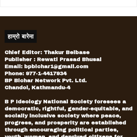
हाम्रो बारेमा
Chief Editor: Thakur Belbase
Publisher : Rewati Prasad Bhusal
Email:
bpbichar1@gmail.com
Phone: 977-1-4417934
BP Bichar Network Pvt. Ltd.
Chandol, Kathmandu-4
B P Ideology National Society foresees a
democratic, rightful, gender-equitable, and
socially inclusive society where peace,
progress, and prosperity are established
through encouraging political parties,
youth, women, and deprived citizens for