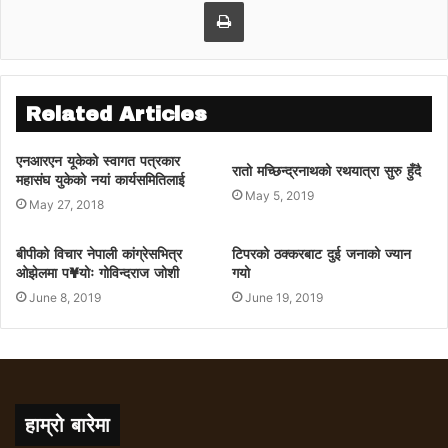
Print
Related Articles
एनआरएन यूकेको स्वागत पत्रकार
रातो मच्छिन्द्रनाथको रथयात्रा सुरु हुँदै
महासंघ युकेको नयां कार्यसमितिलाई
May 5, 2019
May 27, 2018
बीपीको विचार नेपाली कांग्रेसभित्र
टिपरको ठक्करबाट दुई जनाको ज्यान
ओझेलमा प¥योः गोविन्दराज जोशी
गयो
June 8, 2019
June 19, 2019
हाम्रो बारेमा