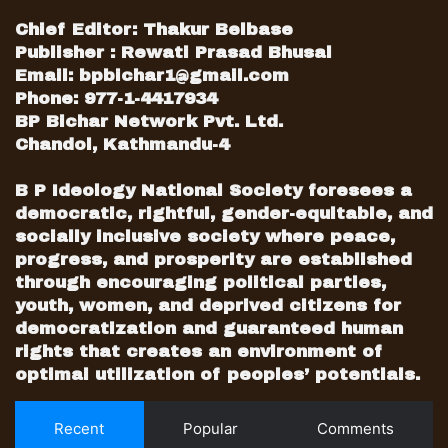
Chief Editor: Thakur Belbase
Publisher : Rewati Prasad Bhusal
Email:
bpbichar1@gmail.com
Phone: 977-1-4417934
BP Bichar Network Pvt. Ltd.
Chandol, Kathmandu-4
B P Ideology National Society foresees a
democratic, rightful, gender-equitable, and
socially inclusive society where peace,
progress, and prosperity are established
through encouraging political parties,
youth, women, and deprived citizens for
democratization and guaranteed human
rights that creates an environment of
optimal utilization of peoples’ potentials.
Recent
Popular
Comments