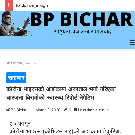
Exclusive_insights_surrounding_rainbet_empower_informed_crypto_wagering_decision
Home
/
समाचार
समाचार
कोरोना भाइरसको आशंकामा अस्पताल भर्ना गरिएका
चारजना बिरामीको स्वास्थ्य रिपोर्ट नेगेटिभ
BP Bichar
March 3, 2020
6
Less than a minute
२० फागुन
कोरोना भाइरस (कोभिड– १९)को आशंकामा टेकुस्थित