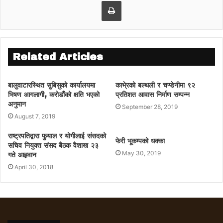
Print
Related Articles
बालुवाटारस्थित सुबिसुको कार्यालयमा
काभे्रको बल्थली र चण्डेनीमा ९२
भिषण आगलागी, करोडौंको क्षति भएको
प्रतिशत आवास निर्माण सम्पन्न
अनुमान
September 28, 2019
August 7, 2019
राष्ट्रपतिद्वारा फुयाल र योगीलाई संसदको
फेरी भूकम्पको धक्का
सचिव नियुक्त संसद बैठक वैशाख २३
May 30, 2019
गते आहृवान
April 30, 2018