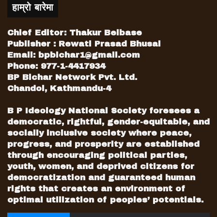
हाम्रो बारेमा
Chief Editor: Thakur Belbase
Publisher : Rewati Prasad Bhusal
Email:
bpbichar1@gmail.com
Phone: 977-1-4417934
BP Bichar Network Pvt. Ltd.
Chandol, Kathmandu-4
B P Ideology National Society foresees a
democratic, rightful, gender-equitable, and
socially inclusive society where peace,
progress, and prosperity are established
through encouraging political parties,
youth, women, and deprived citizens for
democratization and guaranteed human
rights that creates an environment of
optimal utilization of peoples’ potentials.