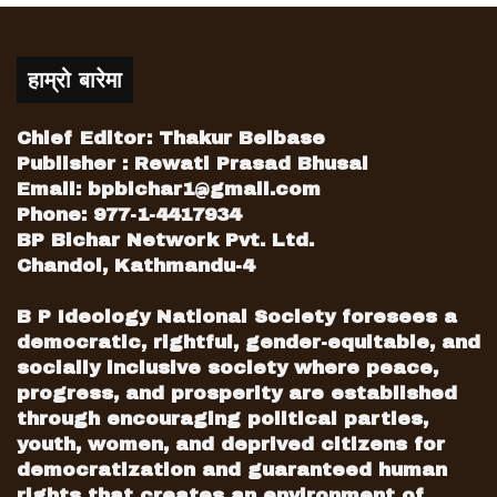
हाम्रो बारेमा
Chief Editor: Thakur Belbase
Publisher : Rewati Prasad Bhusal
Email:
bpbichar1@gmail.com
Phone: 977-1-4417934
BP Bichar Network Pvt. Ltd.
Chandol, Kathmandu-4
B P Ideology National Society foresees a
democratic, rightful, gender-equitable, and
socially inclusive society where peace,
progress, and prosperity are established
through encouraging political parties,
youth, women, and deprived citizens for
democratization and guaranteed human
rights that creates an environment of