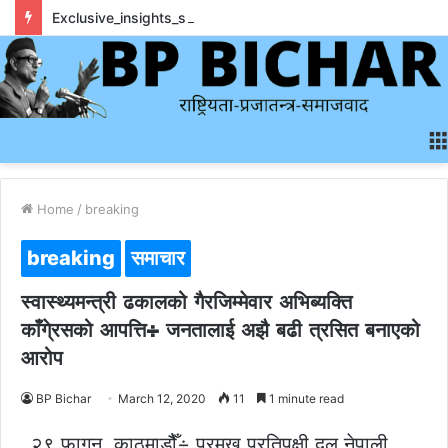
Exclusive_insights_surrounding_rainbet_empower_informed_crypto_wagering_decision
Home
/
breaking
breaking
समाचार
स्वास्थ्यमन्त्री ढकालको गैरजिम्मेवार अभिब्यक्ति
काँगे्रसको आपत्ति÷ जनतालाई अझै बढी त्रसित बनाएको
आरोप
BP Bichar
March 12, 2020
11
1 minute read
२९ फागुन, काठमाडौैँ÷ प्रमुख प्रतिपक्षी दल नेपाली