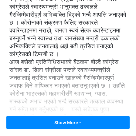
कांग्रेसले स्वास्थमन्त्री भानुभक्त ढकालले
गैरजिम्मेवारीपूर्ण अभिव्यक्ति दिएको भन्दै आपत्ति जनाएको
छ । कोरोनाको संक्रमण फैलिए सरकारले
क्वारेन्टाइनमा नराख्ने, जनता स्वयं सेल्फ क्वारेन्टाइनमा
बस्नुपर्ने भन्ने स्वास्थ तथा जनसंख्या मन्त्री ढकालको
अभिव्यक्तिले जनतालाई अझै बढी त्रसित बनाएको
कांग्रेसको टिप्पणी छ ।
आज बसेको प्रतिनिधिसभाको बैठकमा बौल्दै कांग्रेस
सांसद डा. डिला संग्रौला पन्तले स्वास्थ्यमन्त्रीले
जनतालाई त्रसित बनाउने खालको गैरजिम्मेवारपूर्ण
जवाफ दिने अधिकार नभएको बताउनुभएको छ । उहाँले
कोरोना भाइरसको महामारीसँगै खाद्यान्न, ग्यास,
मास्कको अभाव भएको भन्दै सरकारले तत्काल व्यवस्था
गर्न समेत माग गर्नुभएको छ । यस्तै सचेतक पुष्पा
भुसालले पनि स्वास्थ्यमन्त्रीको अभिव्यक्ति बारेमा
Show More
सदनमा सरकारको जवाफ माग गर्नुभयो । उहाँले बजारमा
आद्य सामाग्रिमा कालोबजारी बढेको भन्दैँ सरकारले