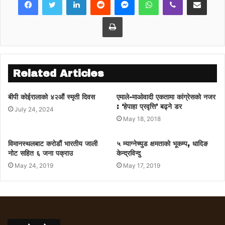
प्रतिशतले विस्तार हुने एडीबीले आफ्नो प्रतिवेदनमा
उल्लेख गरेको छ ।
Print
Related Articles
बीपी कोईरालाको ४२औं स्मृती दिवस
एमाले-माओवादी एकतामा कांग्रेसको नजर
: ‘हेपाहा प्रवृत्ति’ बढ्ने डर
July 24, 2024
May 18, 2018
विमानस्थलबाट करोडौं भारतीय जाली
५ म्याग्नेच्युड क्षमताको भूकम्प, धादिङ
नोट सहित ६ जना पक्राउ
केन्द्रविन्दु
May 24, 2019
May 17, 2019