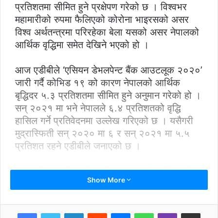
प्रतिशतमा सीमित हुने प्रक्षेपण गरेको छ । विश्वभर
महामारीको रुपमा फैलिएको कोरोना भाइरसको असर
विश्व अर्थतन्त्रमा परिरहेका बेला यसको असर नेपालको
आर्थिक वृद्धिमा समेत देखिने भएको हो ।
आज एडीबीले ‘एसियन डेभलपेन्ट बैंक आउटलूक २०२०’
जारी गर्दै कोभिड १९ को कारण नेपालको आर्थिक
बृद्धिदर ५.३ प्रतिशतमा सीमित हुने अनुमान गरेको हो ।
सन् २०२१ मा भने नेपालले ६.४ प्रतिशतको वृद्धि
हासिल गर्ने प्रतिवेदनमा उल्लेख गरिएको छ । यसैगरी
मुद्रास्फिती सन् २०२० मा ६ र सन् २०२१ मा ५.५
प्रतिशत रहने एडीबीले जनाएको छ ।
समग्र विकासशील एशियाली मुलुकहरुको आर्थिक वृद्धि
Show More
सन् २०२० मा २.२ प्रतिशत र सन् २०२१ मा ६.२
प्रतिशत हुने एडीबीको प्रक्षेपण छ । दक्षिण एशियाको
अर्थतन्त्र २०२० र २०२१ मा क्रमशः ४.१ र ६
LinkedIn
Reddit
Messenger
WhatsApp
Viber
Share via Email