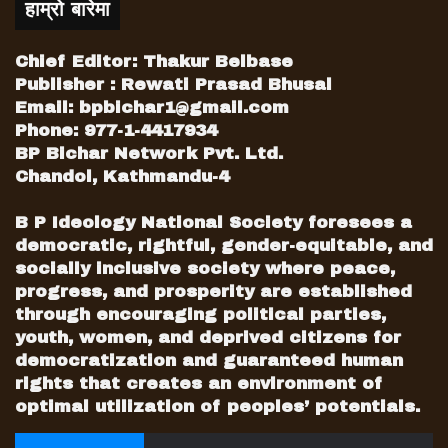
हाम्रो बारेमा
Chief Editor: Thakur Belbase
Publisher : Rewati Prasad Bhusal
Email:
bpbichar1@gmail.com
Phone: 977-1-4417934
BP Bichar Network Pvt. Ltd.
Chandol, Kathmandu-4
B P Ideology National Society foresees a
democratic, rightful, gender-equitable, and
socially inclusive society where peace,
progress, and prosperity are established
through encouraging political parties,
youth, women, and deprived citizens for
democratization and guaranteed human
rights that creates an environment of
optimal utilization of peoples’ potentials.