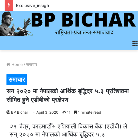
Exclusive_insights_surrounding_rainbet_empower_informed_crypto_wagering_decision
Home
/
समाचार
समाचार
सन २०२० मा नेपालको आर्थिक बृद्धिदर ५.३ प्रतिशतमा
सीमित हुने एडीबीको प्रक्षेपण
BP Bichar
April 3, 2020
11
1 minute read
२१ चैत्र, काठमाडौैँ÷ एशियाली विकास बैंक (एडीबी) ले
सन् २०२० मा नेपालको आर्थिक बृद्धिदर ५.३