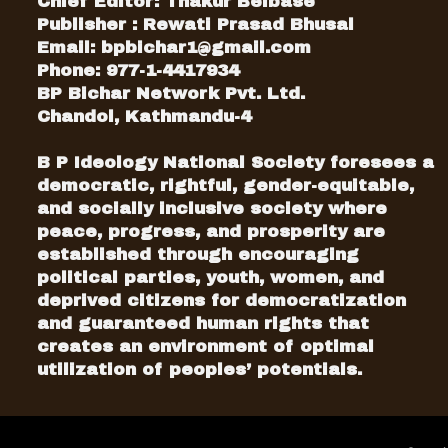
Chief Editor: Thakur Belbase
Publisher : Rewati Prasad Bhusal
Email:
bpbichar1@gmail.com
Phone: 977-1-4417934
BP Bichar Network Pvt. Ltd.
Chandol, Kathmandu-4
B P Ideology National Society foresees a
democratic, rightful, gender-equitable,
and socially inclusive society where
peace, progress, and prosperity are
established through encouraging
political parties, youth, women, and
deprived citizens for democratization
and guaranteed human rights that
creates an environment of optimal
utilization of peoples’ potentials.