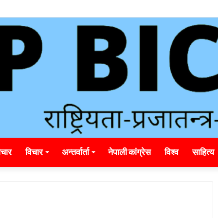
ding_rainbet_empower_informed_crypto_wagering_decision
चार
विचार
अन्तर्वार्ता
नेपाली कांग्रेस
विश्व
साहित्य