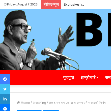
ब्रेकिङ न्युज
Exclusive_insights_surroun
Friday, August 7 2026
Facebook
गृह पृष्ठ
हाम्रो बारे
समा
Twitter
LinkedIn
Home
/
breaking
/
लकडाउन थप एक साता लम्ब्याउने सकारको निर्णय
Messenger