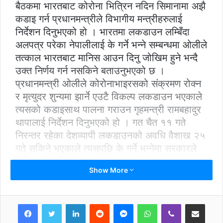
बैठकमा भारतबाट कोरोना भित्रिन नदिन सिमानामा अझै
कडाइ गर्न प्रधानमन्त्रीले विभागीय मन्त्रीहरुलाई
निर्देशन दिनुभएको हो । भारतमा लकडाउन लम्बिँदा
अलपत्र परेका नेपालीलाई के गर्ने भन्ने सम्बन्धमा ओलीले
तत्काल भारतबाट मानिस आउन दिनु जोखिम हुने भन्दै
उक्त निर्णय गर्न नसकिने बताउनुभएको छ ।
प्रधानमन्त्री ओलीले कोरोनाभाइरसको संक्रमण रोक्न
र मृत्युदर शुन्यमा झार्ने एउटै विकल्प लकडाउन भएकाले
त्यसको कडाइसाथ पालना गराउन गृहमन्त्री रामबहादुर
थापालाई निर्देशन दिनुभएको हो । गत चैत ११ गते
निरन्तर रहेका देशव्यापी लकडाउनको अवधि वैशाख २५
गते सकिने भएकाले त्यसपछि के गर्ने भन्नेमा सरकारले
विभिन्न मोडालिटीमा छलफल सुरु गरेको छ ।
Show More
वैशाख २५ पछि जिल्लाहरुमा देखिएको जोखिमका
आधारमा अतिउच्च जोखिम, उच्च जोखिम, सामान्य र
LinkedIn
Reddit
Messenger
WhatsApp
Viber
Share via Email
न्यून जोखिमयुक्त जिल्ला छुट्ट्याएर केही खुकुलो