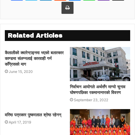
बनाउनेबारे छलफल भइरहेको बताइएको छ ।
Print
Related Articles
कैलालीको क्वारेन्टाइनमा भएको बलात्कार
काण्डमा संलग्नलाई कारवाही गर्न
काँगे्रसको माग
June 15, 2020
निर्वाचन आयोगले अर्थसँग माग्यो चुनाव
घोषणपछिका रकमानान्तरको विवरण
September 23, 2022
वरिष्ठ पत्रकार पुष्करलाल श्रेष्ठ रहेनन्
April 17, 2019