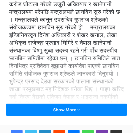
करोड घोटाला गरेको उजुरी अख्तियार र खानेपानी
मन्त्रालयमा परेपछि मन्त्रालयले छानविन सुरु गरेको छ
। मन्त्रालयले कानुन उपसचिव गुणराज श्रेष्ठको
संयोजकत्वमा छानविन सुरु गरेको हो । मन्त्रालयका
इन्जिनियरद्वय दिनेश अधिकारी र शेखर खनाल, लेखा
अधिकृत राजेन्द्र प्रसाद घिमिरे र नेपाल खानेपानी
संस्थानका विष्णु सुब्बा सदस्य रहने गरी पाँच सदस्यीय
छानबिन समितीमा रहेका छन् । छानबिन समितिले सात
दिनभित्र प्रतिवेदन बुझाउने कार्यादेश पाएको छानबिन
समिति संयोजक गुणराज श्रेष्ठले जानकारी दिनुभयो ।
भुपेन्द्र प्रसाद देउवा सरकारको पालामा संस्थानको
शाखा प्रमुखबाट महानिर्देशक बनेका थिए । पाइप खरिद
गर्दा किरण वैद्यको एक्जिम नेपाल र भाइराजा नकर्मीको
फर्मसँग मिल्ने क्राइटेरिया बनाई २५(२५ करोड रुपैयाँको
Show More
टेण्डर पारेको भन्दै अख्तियारमा उजुरी परेको थियो । दुवै
टेण्डरलाई नियतवस १०(१० दिनको फरकमा
निकालिएको र सार्वजनिक खरिद ऐनअन्तर्गत ग्लोबल
LinkedIn
Reddit
Messenger
WhatsApp
Viber
Share via Email