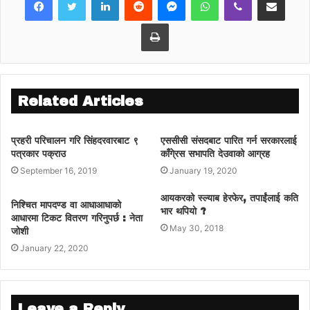
टेण्डर नगरी उल्लिखित दुवै फर्मलाई उक्त टेण्डर दिइएको
आरोप उजुरीमा लगाइएको छ ।
Print
Related Articles
प्रहरी परिचालन गरि सिंहदरवारबाट ९
एससीसी संसदबाट पारित गर्न सरकारलाई
पत्रकार पक्राउ
काँगे्रस सभापति देउवाको आग्रह
September 16, 2019
January 19, 2020
आयकरको स्ल्याब हेरफेर, तपाईंलाई कति
निश्चित मापदण्ड वा आधाआधाको
भार थपियो ?
आधारमा टिकट वितरण गरिनुपर्छ : नेता
May 30, 2018
जोशी
January 22, 2020
Leave a Reply