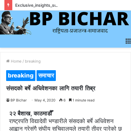
Exclusive_insights_surrounding_rainbet_empower_informed_crypto_wagering_decision
Home
/
breaking
breaking
समाचार
संसदको बर्षे अधिवेशनका लागि तयारी तिब्र
BP Bichar
May 4, 2020
6
1 minute read
२२ बैशाख, काठमाडौैँ
राष्ट्रपति विद्यादेवी भण्डारीले संसदको बर्षे अधिवेशन
आह्वान गरेसंगै संघीय सचिवालयले तयारी तीव्र पारेको छ