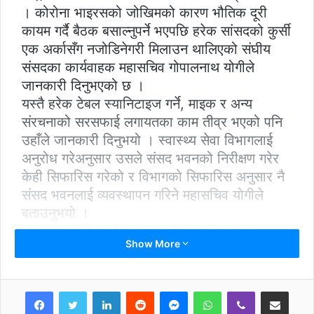
। कोरोना भाइरसको जोखिमको कारण भौतिक दूरी
कायम गर्दै बैठक बसाल्नुपर्ने भएपछि हरेक सांसदको कुर्सी
एक अर्कासँग नजोडिनेगरी मिलाउन थालिएको संघीय
संसदका कार्यवाहक महासचिव गोपालनाथ योगीले
जानकारी दिनुभएको छ ।
यस्तै हरेक टेबल स्यानिटाइज गर्ने, माइक र अन्य
संरचनाको सरसफाई लगायतका काम तीव्र भएको पनि
उहाँले जानकारी दिनुभयो । स्वास्थ्य सेवा विभागलाई
अनुरोध गरेअनुसार उसले संसद भवनको निरीक्षण गरेर
केही सिफारिस गरेको र विभागको सिफारिस अनुसार नै
संसद भवनलाई व्यवस्थापन गरिने महासचिव योगीले
बताउनुभयो ।
हरेक सांसदको ज्वरो नापेर मात्रै भवन भित्र प्रवेश
Show More
दिइने, त्यसको लागि थर्मन गन मात्रै नभएर थर्मल मेसिन
नै राख्ने तयारी छ । त्यस्तै पीसीआर मेसिन राखेरै
कोरोनाको परीक्षणको पनि तयारी थालिएको छ ।
LinkedIn
Reddit
Messenger
WhatsApp
Viber
Share via Email
स्वास्थ्य सेवा विभागको सिफारिस अनुसार एउटा गेटबाट