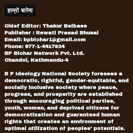
हाम्रो बारेमा
Chief Editor: Thakur Belbase
Publisher : Rewati Prasad Bhusal
Email:
bpbichar1@gmail.com
Phone: 977-1-4417934
BP Bichar Network Pvt. Ltd.
Chandol, Kathmandu-4
B P Ideology National Society foresees a
democratic, rightful, gender-equitable, and
socially inclusive society where peace,
progress, and prosperity are established
through encouraging political parties,
youth, women, and deprived citizens for
democratization and guaranteed human
rights that creates an environment of
optimal utilization of peoples’ potentials.