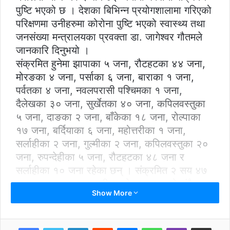
पुष्टि भएको छ । देशका बिभिन्न प्रयोगशालामा गरिएको
परिक्षणमा उनीहरुमा कोरोना पुष्टि भएको स्वास्थ्य तथा
जनसंख्या मन्त्रालयका प्रवक्ता डा. जागेश्वर गौतमले
जानकारि दिनुभयो ।
संक्रमित हुनेमा झापाका ५ जना, रौटहटका ४४ जना,
मोरङका ४ जना, पर्साका ६ जना, बाराका १ जना,
पर्वतका ४ जना, नवलपरासी पश्चिमका १ जना,
दैलेखका ३० जना, सुर्खेतका ४० जना, कपिलवस्तुका
५ जना, दाङका २ जना, बाँकेका १८ जना, रोल्पाका
१७ जना, बर्दियाका ६ जना, महोत्तरीका १ जना,
सर्लाहीका २ जना, गुल्मीका २ जना, कपिलवस्तुका २०
जना, रुपन्देहीका ५ जना, रौटहटका ४८ जना र
सर्लाहीका १० जना रहेका छन् । संक्रमित २ सय ४७
जना पुरुष र ३६ जना महीला रहेका छन् । यो संगै
Show More
नेपालमा कोरोना संक्रमितको संख्या ५ हजार ३ सय ३५
पुगेको छ । उनीहरु मध्ये ४ हजार ९ सय ४९ पुरुष र ३
सय ८६ जना महीला रहेका छन् । हाल सम्म नेपालका
LinkedIn
Reddit
Messenger
WhatsApp
Viber
Share via Email