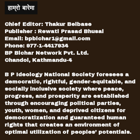
वाइट ।
हाम्रो बारेमा
नेपालमा थप ३६ जना कोरोना संक्रमित डिस्चार्ज भएका
छन् । आज नारायणी अस्पतालबाट ५ जना, साईकृष्ण
Chief Editor: Thakur Belbase
आइसोलेसन सप्तरीबाट १७ जना, आइसोलेसन सेन्टर
Publisher : Rewati Prasad Bhusal
सहपूर्व दुधुवा बाँकेबाट ८ पुरुष र भरतपुर अस्पतालबाट
Email:
bpbichar1@gmail.com
६ जना डिस्चार्ज भएका हुन् । यो सँगै निको हुनेको
Phone: 977-1-4417934
संख्या ९ सय १३ पुगेको छ । यस्तै स्वास्थ्य तथा
BP Bichar Network Pvt. Ltd.
जनसंख्या मन्त्रालयले असार १५ पछि दैनिक १० हजार
Chandol, Kathmandu-4
पीसीआर परीक्षण गरिने जनाएको छ । पीसीआर परीक्षण
B P Ideology National Society foresees a
दर कम भयो भन्ने आवाज उठिरहेका बेला प्रवक्ता
democratic, rightful, gender-equitable, and
गौतमले असार १५ पछि दैनिक १० हजार जनामा
socially inclusive society where peace,
पीसीआर परिक्षण गरिने जानकारी दिनुभयो ।
progress, and prosperity are established
through encouraging political parties,
youth, women, and deprived citizens for
democratization and guaranteed human
rights that creates an environment of
optimal utilization of peoples’ potentials.